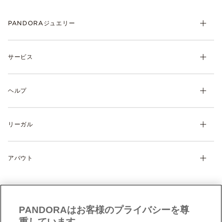
PANDORAジュエリー
チャーム
サービス
ブレスレット
リング
マイ アカウント
ネックレス& ペンダント
ヘルプ
注文履歴
ピアス
ウィッシュリスト
よくあるご質問
ギフト
製品の取り扱いについて
リーガル
配送について
ディスカバー
返品・交換について
利用規約
サイズガイド
アバウト
特定商取引に関する法律に基づく表示
製品補償規定
Cookie 設定
Pandoraについて
サイトマップ
クッキーポリシー
CSR
お問い合わせ
プライバシーポリシー
店舗検索
PANDORAはお客様のプライバシーを尊
データ保護フォーム（英文）
採用情報
重しています。