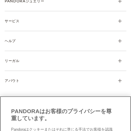
PANDORAジュエリー
チャーム
サービス
ブレスレット
リング
マイ アカウント
ネックレス& ペンダント
ヘルプ
注文履歴
ピアス
ウィッシュリスト
よくあるご質問
ギフト
製品の取り扱いについて
リーガル
配送について
ディスカバー
返品・交換について
利用規約
サイズガイド
アバウト
特定商取引に関する法律に基づく表示
製品補償規定
Cookie 設定
Pandoraについて
サイトマップ
クッキーポリシー
CSR
お問い合わせ
プライバシーポリシー
店舗検索
PANDORAはお客様のプライバシーを尊
データ保護フォーム（英文）
採用情報
重しています。
現代奴隷法への対応（英文）
Pandoraはクッキーまたはそれに準じる手法でお客様を認識
男女間の賃金格差レポート（英文）