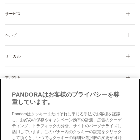
チャーム
サービス
ブレスレット
リング
マイ アカウント
ネックレス& ペンダント
ヘルプ
注文履歴
ピアス
ウィッシュリスト
よくあるご質問
ギフト
製品の取り扱いについて
リーガル
配送について
ディスカバー
返品・交換について
利用規約
サイズガイド
アバウト
特定商取引に関する法律に基づく表示
製品補償規定
Cookie 設定
Pandoraについて
サイトマップ
PANDORAはお客様のプライバシーを尊
クッキーポリシー
CSR
お問い合わせ
重しています。
プライバシーポリシー
店舗検索
データ保護フォーム（英文）
Pandoraはクッキーまたはそれに準じる手法でお客様を認識
採用情報
し、お好みの保存やキャンペーン効率の計測、広告のターゲ
現代奴隷法への対応（英文）
ティング、トラフィックの分析、サイトのパーソナライズに
男女間の賃金格差レポート（英文）
活用しています。このバナー内のクッキーの設定をクリック
日本
日本
して頂くと、いつでもクッキーの詳細や選択肢の変更が可能
© 2026 Pandora Inc. All rights reserved.