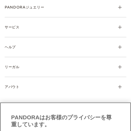
PANDORAジュエリー
チャーム
サービス
ブレスレット
リング
マイ アカウント
ネックレス& ペンダント
ヘルプ
注文履歴
ピアス
ウィッシュリスト
よくあるご質問
ギフト
製品の取り扱いについて
リーガル
配送について
ディスカバー
返品・交換について
利用規約
サイズガイド
アバウト
特定商取引に関する法律に基づく表示
製品補償規定
Cookie 設定
Pandoraについて
サイトマップ
クッキーポリシー
CSR
お問い合わせ
プライバシーポリシー
店舗検索
PANDORAはお客様のプライバシーを尊
データ保護フォーム（英文）
採用情報
重しています。
現代奴隷法への対応（英文）