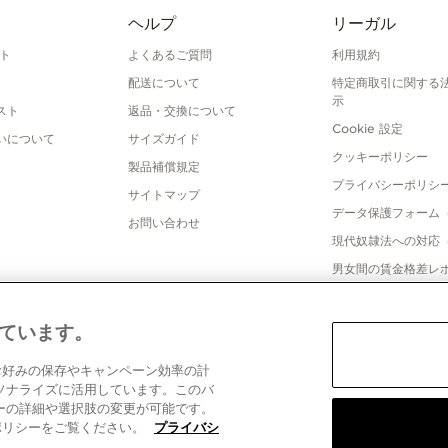
ヘルプ
リーガル
ト
よくあるご質問
利用規約
配送について
特定商取引に関する
示
スト
返品・交換について
Cookie 設定
いについて
サイズガイド
クッキーポリシー
製品補償規定
プライバシーポリシ
サイトマップ
データ保護フォーム
お問い合わせ
現代奴隷法への対応
男女間の賃金格差レ
しています。
、お好みの保存やキャンペーン効率の計
© 2026 Pandora Inc. All rights reserved.
ソナライズに活用しています。このバ
ーの詳細や選択肢の変更が可能です。
ーポリシーをご覧ください。
プライバシ