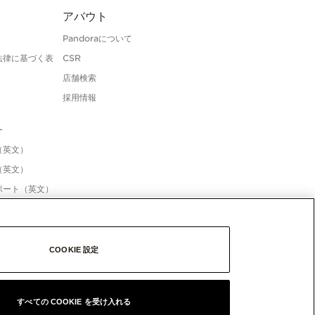
アバウト
Pandoraについて
法律に基づく表
CSR
店舗検索
採用情報
ー
（英文）
（英文）
ポート（英文）
COOKIE 設定
すべての COOKIE を受け入れる