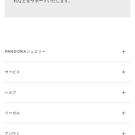
れなどをサポートいたします。
PANDORAジュエリー
チャーム
サービス
ブレスレット
リング
マイ アカウント
ネックレス& ペンダント
ヘルプ
注文履歴
ピアス
ウィッシュリスト
よくあるご質問
ギフト
製品の取り扱いについて
リーガル
配送について
ディスカバー
返品・交換について
利用規約
サイズガイド
アバウト
特定商取引に関する法律に基づく表示