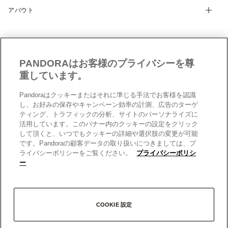
サイズガイド
アバウト
特定商取引に関する法律に基づく表示
製品補償規定
Cookie 設定
Pandoraについて
サイトマップ
クッキーポリシー
CSR
お問い合わせ
プライバシーポリシー
店舗検索
PANDORAはお客様のプライバシーを尊
データ保護フォーム（英文）
採用情報
重しています。
現代奴隷法への対応（英文）
Pandoraはクッキーまたはそれに準じる手法でお客様を認識
男女間の賃金格差レポート（英文）
日本
日本
し、お好みの保存やキャンペーン効率の計測、広告のターゲ
© 2026 Pandora Inc. All rights reserved.
ティング、トラフィックの分析、サイトのパーソナライズに
活用しています。このバナー内のクッキーの設定をクリック
して頂くと、いつでもクッキーの詳細や選択肢の変更が可能
です。Pandoraの顧客データの取り扱いにつきましては、プ
ライバシーポリシーをご覧ください。
プライバシーポリシ
ー
COOKIE 設定