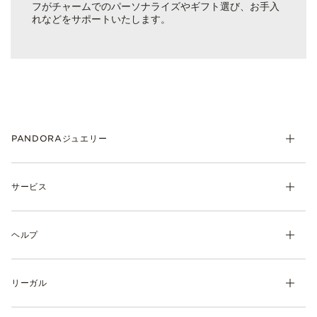
フがチャームでのパーソナライズやギフト選び、お手入
れなどをサポートいたします。
PANDORAジュエリー
チャーム
サービス
ブレスレット
リング
マイ アカウント
ネックレス& ペンダント
ヘルプ
注文履歴
ピアス
ウィッシュリスト
よくあるご質問
ギフト
製品の取り扱いについて
リーガル
配送について
ディスカバー
返品・交換について
利用規約