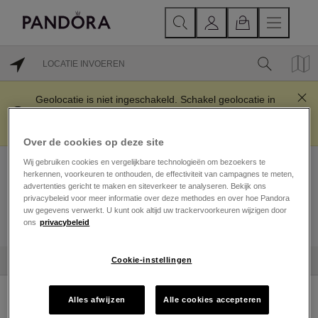
Geolocatie is niet ingeschakeld. Schakel geolocatie in
of gebruik het zoekveld om locaties in jouw regio te
vinden.
Over de cookies op deze site
Wij gebruiken cookies en vergelijkbare technologieën om bezoekers te
herkennen, voorkeuren te onthouden, de effectiviteit van campagnes te meten,
advertenties gericht te maken en siteverkeer te analyseren. Bekijk ons
privacybeleid voor meer informatie over deze methodes en over hoe Pandora
uw gegevens verwerkt. U kunt ook altijd uw trackervoorkeuren wijzigen door
ons
privacybeleid
LOCATIES IN DE BUURT
Cookie-instellingen
Alles afwijzen
Alle cookies accepteren