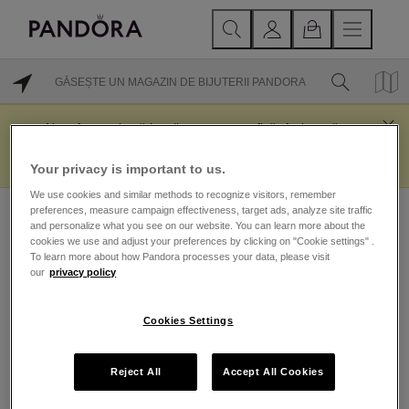
LOCAȚII DIN APROPIERE
Nu a fost activată localizarea geografică. Activează
funcția de localizare geografică sau utilizează câmpul
de căutare pentru a găsi locații în zona ta.
Your privacy is important to us.
We use cookies and similar methods to recognize visitors, remember
preferences, measure campaign effectiveness, target ads, analyze site traffic
DESCOPERI
and personalize what you see on our website. You can learn more about the
cookies we use and adjust your preferences by clicking on "Cookie settings" .
To learn more about how Pandora processes your data, please visit
Noutăți
our
privacy policy
SERVICIU CLIENȚI
Talismane
Brățări
Cookies Settings
Întrebări frecvente
Inele
CONTUL MEU
Contactați-ne
Coliere
Reject All
Accept All Cookies
Comandați online și ridicați din magazin
Contul meu
Cercei
Klarna