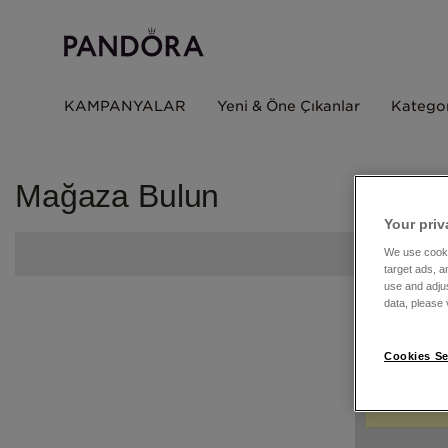
KAMPANYALAR
Yeni & Öne Çıkanlar
Kategor
Mağaza Bulun
Your priv
We use cooki
target ads, a
use and adju
data, please v
Cookies Se
Coğra
coğra