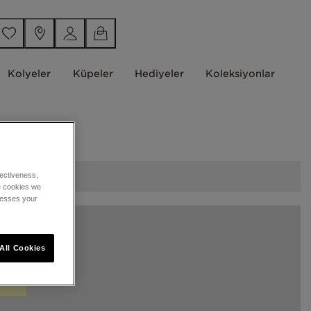
Kolyeler
Küpeler
Hediyeler
Koleksiyonlar
ectiveness,
he cookies we
cesses your
All Cookies