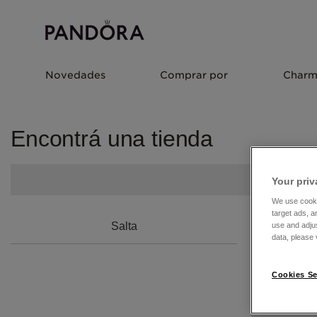
Novedades
Comprar por
Charm
Encontrá una tienda
Your priv
We use cooki
target ads, a
Salta
use and adju
data, please v
Cookies Se