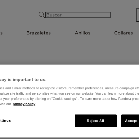
Buscar
s
Brazaletes
Anillos
Collares
TIENDAS EN SALTA
acy is important to us.
es and similar methods to recognize visitors, remember preferences, measure campaign eff
nalyze site traffic and personalize what you see on our website. You can learn more about t
st your preferences by clicking on "Cookie settings" . To learn more about how Pandora pro
isit our
privacy policy
ttings
Reject All
Accept 