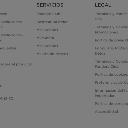
SERVICIOS
LEGAL
envío
Pandora Club
Términos y condic
sitio
evoluciones -
Rastrear mi orden
ne
Términos y Condic
Mis ordenes
Promociones
evoluciones -
Mi cuenta
a
Política de privaci
Mis ordenes
recuentes
Formulario Protec
Datos
Mi lista de deseos
s
Términos y Condic
 sobre el producto
Pandora Club
Política de cookies
Preferencias de C
as
Información del fa
importador
MIENTO
Política de derec
Accesibilidad