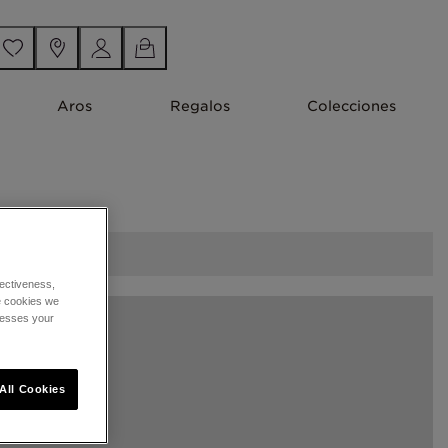
Aros
Regalos
Colecciones
ectiveness,
he cookies we
cesses your
All Cookies