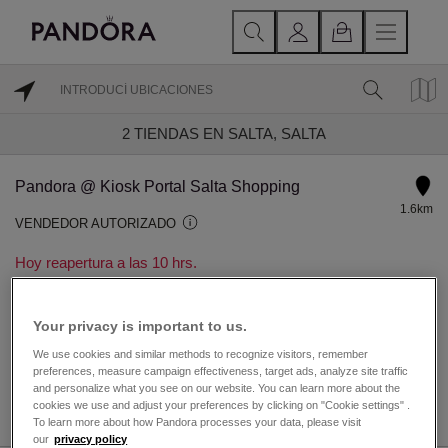
2
TIENDAS EN SALTA, SALTA
Pandora @ Kiosk Portal Salta Shopping
1.6km
VENDEDOR AUTORIZADO
Hoy reapertura a las 10 hrs.
20 de Febrero 1437, Portal Salta Shopping
Space Number 6
Your privacy is important to us.
Salta, Salta A4400EMA
We use cookies and similar methods to recognize visitors, remember
preferences, measure campaign effectiveness, target ads, analyze site traffic
and personalize what you see on our website. You can learn more about the
DIRECCIONES
DETALLES TIENDA
cookies we use and adjust your preferences by clicking on "Cookie settings" .
To learn more about how Pandora processes your data, please visit
our
privacy policy