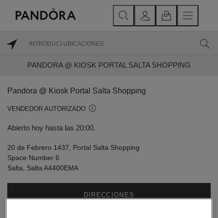
PANDORA @ KIOSK PORTAL SALTA SHOPPING
Pandora @ Kiosk Portal Salta Shopping
VENDEDOR AUTORIZADO
Abierto hoy hasta las 20:00.
20 de Febrero 1437, Portal Salta Shopping
Space Number 6
Salta, Salta A4400EMA
DIRECCIONES