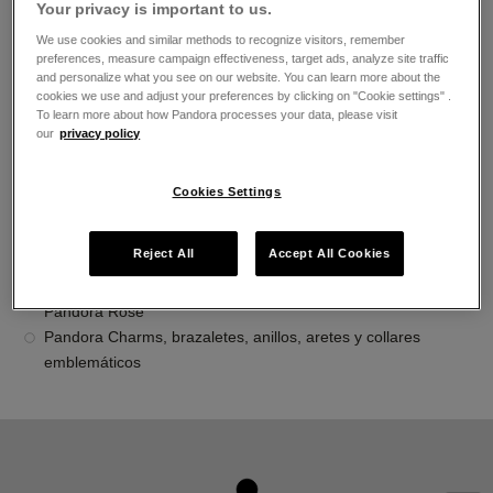
Your privacy is important to us.
El horario de apertura
We use cookies and similar methods to recognize visitors, remember
Lunes
10:00
-
20:00
preferences, measure campaign effectiveness, target ads, analyze site traffic
Martes
10:00
-
20:00
and personalize what you see on our website. You can learn more about the
Miércoles
10:00
-
20:00
cookies we use and adjust your preferences by clicking on "Cookie settings" .
Jueves
10:00
-
20:00
To learn more about how Pandora processes your data, please visit
Viernes
10:00
-
20:00
our
privacy policy
Sábado
10:00
-
20:00
Domingo
10:00
-
20:00
Cookies Settings
Acerca de Joyería Pandora
Reject All
Accept All Cookies
Joyería contemporánea acabada a mano
La más alta calidad de oro 14K, plata esterlina y metales
Pandora Rose
Pandora Charms, brazaletes, anillos, aretes y collares
emblemáticos