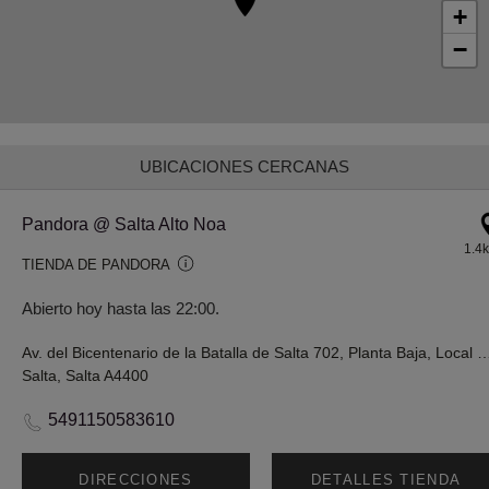
+
−
UBICACIONES CERCANAS
Pandora @ Salta Alto Noa
1.4
TIENDA DE PANDORA
Abierto hoy hasta las 22:00.
Av. del Bicentenario de la Batalla de Salta 702, Planta Ba
Salta, Salta A4400
5491150583610
DIRECCIONES
DETALLES TIENDA