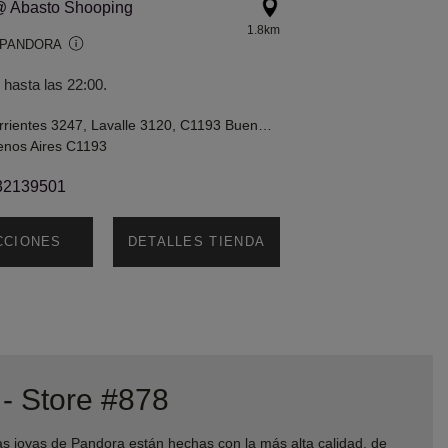
@ Abasto Shooping
1.8km
 PANDORA
 hasta las 22:00.
Avenida Corrientes 3247, Lavalle 3120, C1193 Buenos Aires, Argentina
enos Aires C1193
32139501
CCIONES
DETALLES TIENDA
- Store #878
joyas de Pandora están hechas con la más alta calidad, de