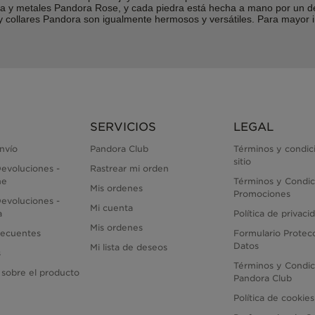
lina y metales Pandora Rose, y cada piedra está hecha a mano por un 
s y collares Pandora son igualmente hermosos y versátiles. Para may
SERVICIOS
LEGAL
envío
Pandora Club
Términos y condic
sitio
evoluciones -
Rastrear mi orden
ne
Términos y Condic
Mis ordenes
Promociones
evoluciones -
Mi cuenta
a
Política de privaci
Mis ordenes
recuentes
Formulario Protec
Datos
Mi lista de deseos
s
Términos y Condic
 sobre el producto
Pandora Club
Política de cookies