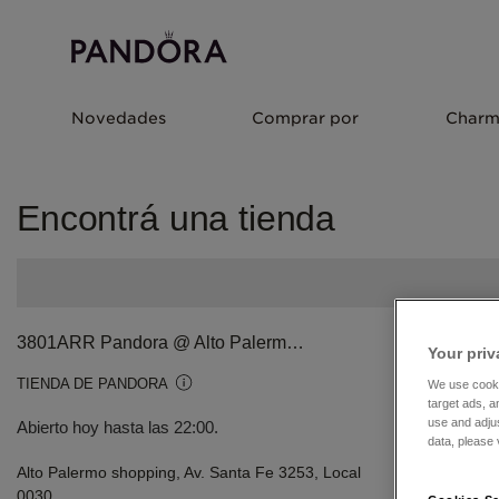
Novedades
Comprar por
Charm
Encontrá una tienda
3801ARR Pandora @ Alto Palermo - Store #878
Your priv
TIENDA DE PANDORA
We use cooki
target ads, a
use and adju
Abierto hoy hasta las 22:00.
data, please v
Alto Palermo shopping, Av. Santa Fe 3253, Local
0030