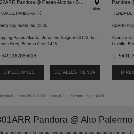
3802ARR Pandora @ Paseo Alcorta - Store #879
Pandora 
1.6km
ENDA DE PANDORA
TIENDA DE
ierto hoy hasta las 22:00.
Abierto hoy
Shopping Paseo Alcorta, Jerónimo Salguero 3172, local L038
enos Aires, Buenos Aires 1425
Lavalle, Bu
5491162885616
54911
DIRECCIONES
DETALLES TIENDA
DIRE
oyería Pandora
3801ARR Pandora @ Alto Palermo - Store #878
801ARR Pandora @ Alto Palermo 
ra es reconocida por su joyería contemporánea acabada a mano. Las 