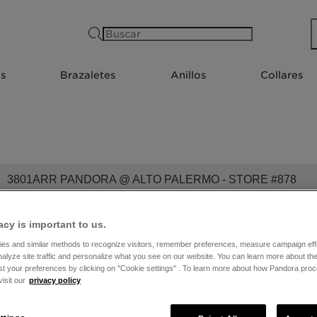
Buscar
s
Brazaletes
Anillos
Collares
3801ARR PANDORA @ ALTO PALERMO - STORE #878
acy is important to us.
es and similar methods to recognize visitors, remember preferences, measure campaign eff
nalyze site traffic and personalize what you see on our website. You can learn more about t
st your preferences by clicking on "Cookie settings" . To learn more about how Pandora pro
isit our
privacy policy