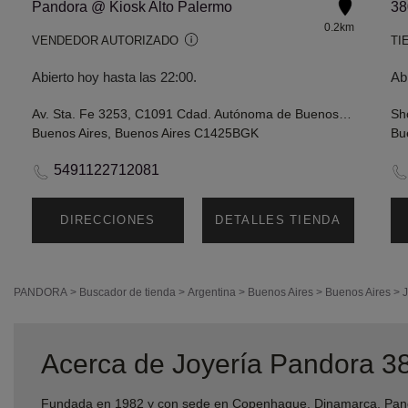
Pandora @ Kiosk Alto Palermo
0.2km
VENDEDOR AUTORIZADO
TI
Abierto hoy hasta las 22:00.
Ab
Av. Sta. Fe 3253, C1091 Cdad. Autónoma de Buenos Aires, Argentina
Buenos Aires, Buenos Aires C1425BGK
Bu
5491122712081
DIRECCIONES
DETALLES TIENDA
PANDORA
>
Buscador de tienda
>
Argentina
>
Buenos Aires
>
Buenos Aires
>
J
Acerca de Joyería Pandora 3
Fundada en 1982 y con sede en Copenhague, Dinamarca, Pando