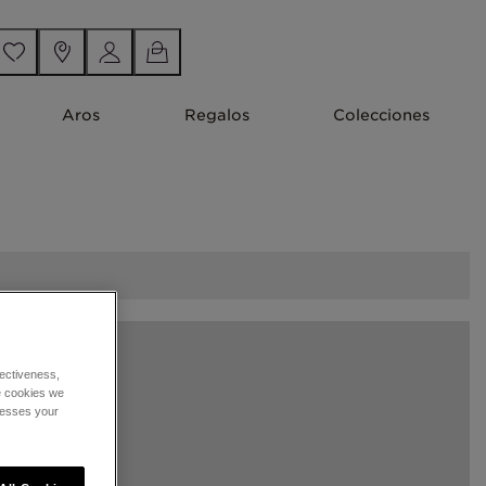
Aros
Regalos
Colecciones
ectiveness,
he cookies we
cesses your