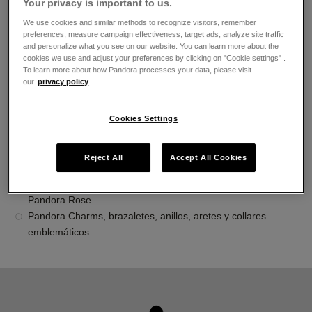
Your privacy is important to us.
El horario de apertura
We use cookies and similar methods to recognize visitors, remember
Lunes
11:00
-
21:00
preferences, measure campaign effectiveness, target ads, analyze site traffic
Martes
11:00
-
21:00
and personalize what you see on our website. You can learn more about the
cookies we use and adjust your preferences by clicking on "Cookie settings" .
Miércoles
11:00
-
21:00
To learn more about how Pandora processes your data, please visit
Jueves
11:00
-
21:00
our
privacy policy
Viernes
11:00
-
21:00
Sábado
11:00
-
21:00
Domingo
11:00
-
21:00
Cookies Settings
Acerca de Joyería Pandora
Reject All
Accept All Cookies
Joyería contemporánea acabada a mano
La más alta calidad de oro 14K, plata esterlina y metales
Pandora Rose
Pandora Charms, brazaletes, anillos, aretes y collares
emblemáticos