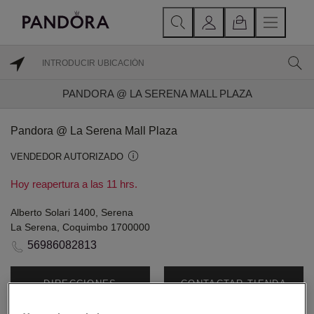
PANDORA @ LA SERENA MALL PLAZA
Pandora @ La Serena Mall Plaza
VENDEDOR AUTORIZADO
Hoy reapertura a las 11 hrs.
Alberto Solari 1400, Serena
La Serena, Coquimbo 1700000
56986082813
DIRECCIONES
CONTACTAR TIENDA