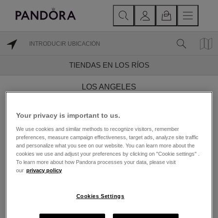
TIENDAS EN LOS RÍOS
LOS ANGELES
VALDIVIA
Your privacy is important to us.
We use cookies and similar methods to recognize visitors, remember
preferences, measure campaign effectiveness, target ads, analyze site traffic
and personalize what you see on our website. You can learn more about the
Encuentra una Joyería
cookies we use and adjust your preferences by clicking on "Cookie settings" .
To learn more about how Pandora processes your data, please visit
Pandora cerca de Los
our
privacy policy
Ríos
Cookies Settings
Fundada en 1982 y con sede en Copenhague,
Dinamarca, Pandora es reconocida por su joyería