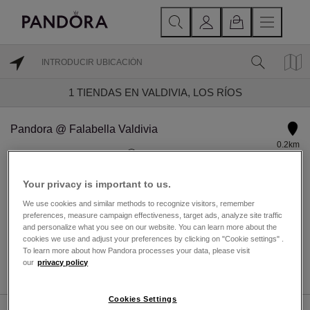
1
TIENDAS EN VALDIVIA, LOS RÍOS
Pandora @ Falabella Valdivia
0.2km
VENDEDOR AUTORIZADO
Hoy reapertura a las 11 hrs.
Your privacy is important to us.
We use cookies and similar methods to recognize visitors, remember
Arauco 561, Valdivia, Los Ríos, Chile
preferences, measure campaign effectiveness, target ads, analyze site traffic
Valdivia, Los Ríos 5090000
and personalize what you see on our website. You can learn more about the
cookies we use and adjust your preferences by clicking on "Cookie settings" .
To learn more about how Pandora processes your data, please visit
DIRECCIONES
DETALLES TIENDA
our
privacy policy
Cookies Settings