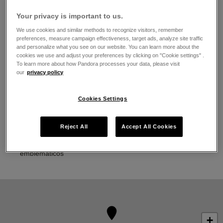
Lunes
11:00
-
21:00
Your privacy is important to us.
Martes
11:00
-
21:00
Miércoles
11:00
-
21:00
We use cookies and similar methods to recognize visitors, remember
preferences, measure campaign effectiveness, target ads, analyze site traffic
Jueves
11:00
-
21:00
and personalize what you see on our website. You can learn more about the
Viernes
11:00
-
21:00
cookies we use and adjust your preferences by clicking on "Cookie settings" .
Sábado
11:00
-
21:00
To learn more about how Pandora processes your data, please visit
Domingo
11:00
-
21:00
our
privacy policy
Acerca de Joyería Pandora
Cookies Settings
Joyería contemporánea acabada a mano
La más alta calidad de oro 14K, plata esterlina y metales
Reject All
Accept All Cookies
Pandora Rose
Pandora Charms, brazaletes, anillos, aretes y collares
emblemáticos
+