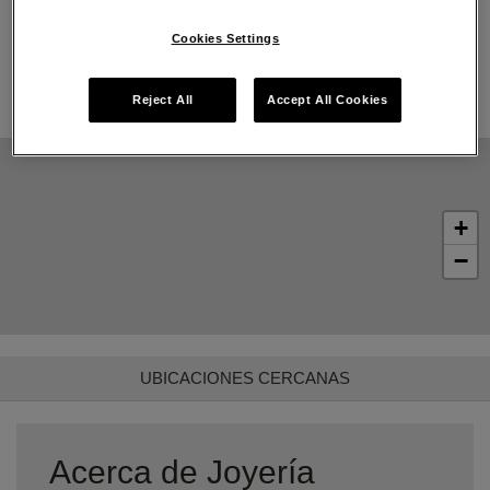
La más alta calidad de oro 14K, plata esterlina y metales
Pandora Rose
Cookies Settings
Pandora Charms, brazaletes, anillos, aretes y collares
emblemáticos
Reject All
Accept All Cookies
+
−
UBICACIONES CERCANAS
Acerca de Joyería