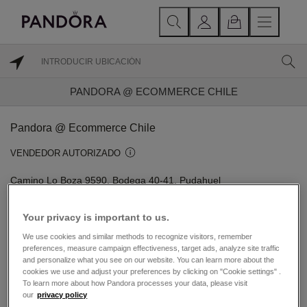
PANDORA @ ECOMMERCE CHILE
Pandora @ Ecommerce Chile
VENDEDOR AUTORIZADO
Camino Lo Boza 9590, Bodega 40-41, Pudahuel
Pudahuel, Metropolitana de Santiago 9030882
Your privacy is important to us.
DIRECCIONES
We use cookies and similar methods to recognize visitors, remember
preferences, measure campaign effectiveness, target ads, analyze site traffic
and personalize what you see on our website. You can learn more about the
Acerca de Joyería Pandora
cookies we use and adjust your preferences by clicking on "Cookie settings" .
To learn more about how Pandora processes your data, please visit
Joyería contemporánea acabada a mano
our
privacy policy