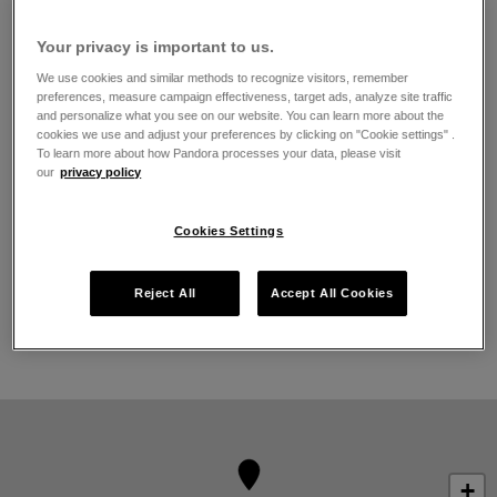
Lunes
11:00
-
21:00
Martes
11:00
-
21:00
Your privacy is important to us.
Miércoles
11:00
-
21:00
We use cookies and similar methods to recognize visitors, remember
Jueves
11:00
-
21:00
preferences, measure campaign effectiveness, target ads, analyze site traffic
Viernes
11:00
-
21:00
and personalize what you see on our website. You can learn more about the
Sábado
11:00
-
21:00
cookies we use and adjust your preferences by clicking on "Cookie settings" .
To learn more about how Pandora processes your data, please visit
Domingo
11:00
-
21:00
our
privacy policy
Acerca de Joyería Pandora
Cookies Settings
Joyería contemporánea acabada a mano
La más alta calidad de oro 14K, plata esterlina y metales
Pandora Rose
Reject All
Accept All Cookies
Pandora Charms, brazaletes, anillos, aretes y collares
emblemáticos
+