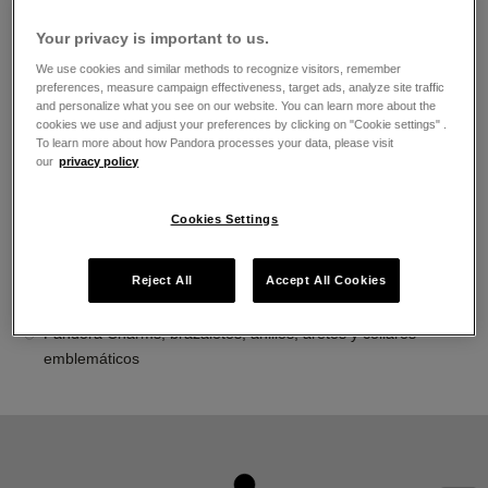
El horario de apertura
Your privacy is important to us.
Lunes
11:00
-
21:00
Martes
11:00
-
21:00
We use cookies and similar methods to recognize visitors, remember
Miércoles
11:00
-
21:00
preferences, measure campaign effectiveness, target ads, analyze site traffic
and personalize what you see on our website. You can learn more about the
Jueves
11:00
-
21:00
cookies we use and adjust your preferences by clicking on "Cookie settings" .
Viernes
11:00
-
21:00
To learn more about how Pandora processes your data, please visit
Sábado
11:00
-
21:00
our
privacy policy
Domingo
11:00
-
21:00
Acerca de Joyería Pandora
Cookies Settings
Joyería contemporánea acabada a mano
Reject All
Accept All Cookies
La más alta calidad de oro 14K, plata esterlina y metales
Pandora Rose
Pandora Charms, brazaletes, anillos, aretes y collares
emblemáticos