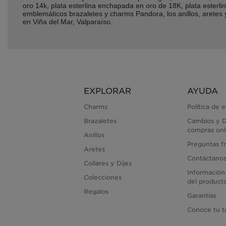
oro 14k, plata esterlina enchapada en oro de 18K, plata ester
emblemáticos brazaletes y charms Pandora, los anillos, arete
en Viña del Mar, Valparaíso.
EXPLORAR
AYUDA
Charms
Política de 
Brazaletes
Cambios y D
compras onl
Anillos
Preguntas f
Aretes
Contáctano
Collares y Dijes
Información
Colecciones
del product
Regalos
Garantías
Conoce tu ta