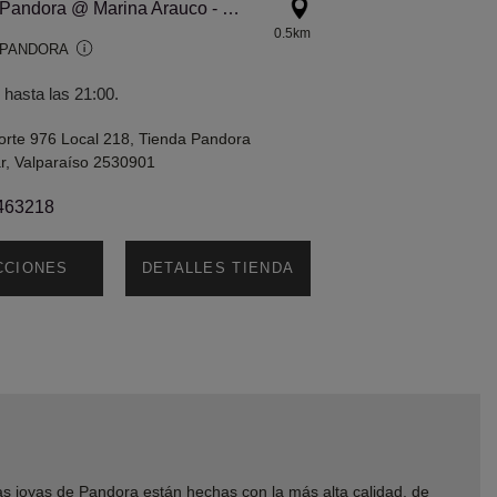
3803CLR Pandora @ Marina Arauco - Store #756
0.5km
 PANDORA
 hasta las 21:00.
orte 976 Local 218, Tienda Pandora
r, Valparaíso 2530901
463218
CCIONES
DETALLES TIENDA
joyas de Pandora están hechas con la más alta calidad, de