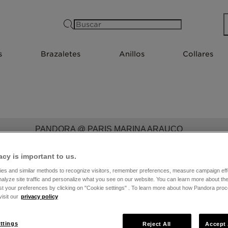
Buscar
s
Brazaletes
Anillos
Collares
PANDORA @ PARIS MARINA ARAUCO
acy is important to us.
es and similar methods to recognize visitors, remember preferences, measure campaign eff
nalyze site traffic and personalize what you see on our website. You can learn more about t
st your preferences by clicking on "Cookie settings" . To learn more about how Pandora pro
isit our
privacy policy
ttings
Reject All
Accept 