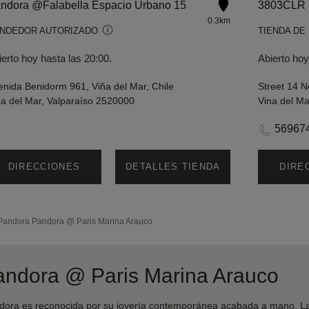
ndora @Falabella Espacio Urbano 15
0.3km
NDEDOR AUTORIZADO
TIENDA DE
ierto hoy hasta las 20:00.
Abierto hoy
enida Benidorm 961, Viña del Mar, Chile
Street 14 N
ña del Mar, Valparaíso 2520000
Vina del Ma
56967
DIRECCIONES
DETALLES TIENDA
DIRE
 Pandora
Pandora @ Paris Marina Arauco
andora @ Paris Marina Arauco
ra es reconocida por su joyería contemporánea acabada a mano. Las 