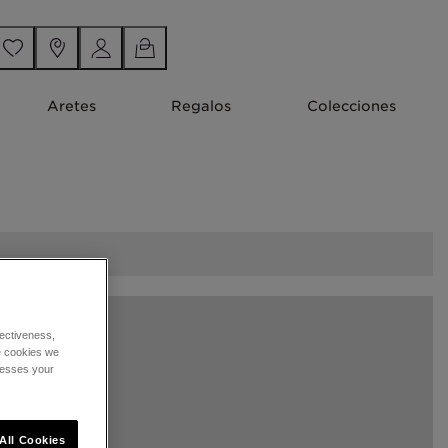
Aretes
Regalos
Colecciones
ectiveness,
he cookies we
cesses your
All Cookies