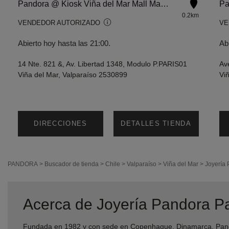
Pandora @ Kiosk Viña del Mar Mall Marina Arauco
Pa
0.2km
VENDEDOR AUTORIZADO
VE
Abierto hoy hasta las 21:00.
Ab
14 Nte. 821 &, Av. Libertad 1348, Modulo P.PARIS01
Av
Viña del Mar, Valparaíso 2530899
Vi
DIRECCIONES
DETALLES TIENDA
PANDORA
>
Buscador de tienda
>
Chile
>
Valparaíso
>
Viña del Mar
>
Joyería
Acerca de Joyería Pandora P
Fundada en 1982 y con sede en Copenhague, Dinamarca, Pando