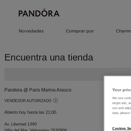
Novedades
Comprar por
Charm
Encuentra una tienda
Pandora @ Paris Marina Arauco
Your priv
We use cooki
VENDEDOR AUTORIZADO
target ads, a
use and adju
Abierto hoy hasta las 21:00.
data, please v
Av. Libertad 1390
Cookies Se
Viña del Mar, Valparaíso 2530900