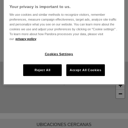
El horario de apertura
Your privacy is important to us.
Lunes
10:00
-
21:00
We use cookies and similar methods to recognize visitors, remember
Martes
10:00
-
21:00
preferences, measure campaign effectiveness, target ads, analyze site traffic
Miércoles
10:00
-
21:00
and personalize what you see on our website. You can learn more about the
cookies we use and adjust your preferences by clicking on "Cookie settings" .
Jueves
10:00
-
21:00
To learn more about how Pandora processes your data, please visit
Viernes
10:00
-
21:00
our
privacy policy
Sábado
10:00
-
21:00
Domingo
10:00
-
21:00
Cookies Settings
Reject All
Accept All Cookies
+
−
UBICACIONES CERCANAS