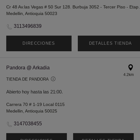
Cr 48 Av.las Vegas # 50 Sur
Medellin, Antioquia 50023
3113496839
DIRECCIONES
DETALLES TIENDA
Pandora @ Arkadia
4.2km
TIENDA DE PANDORA
Abierto hoy hasta las 21:00.
Carrera 70 # 1-19 Local 0115
Medellin, Antioquia 50025
3147038455