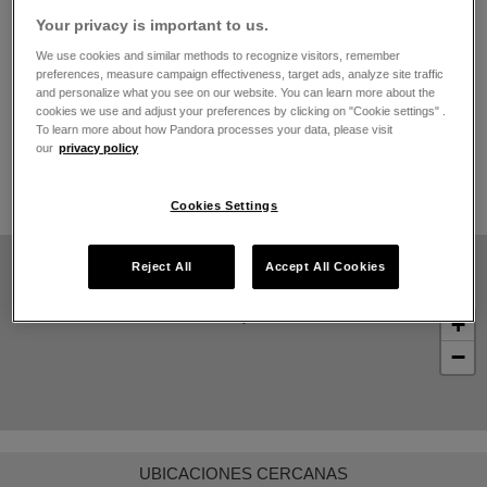
El horario de apertura
Your privacy is important to us.
Lunes
10:00
-
21:00
We use cookies and similar methods to recognize visitors, remember
Martes
10:00
-
21:00
preferences, measure campaign effectiveness, target ads, analyze site traffic
Miércoles
10:00
-
21:00
and personalize what you see on our website. You can learn more about the
cookies we use and adjust your preferences by clicking on "Cookie settings" .
Jueves
10:00
-
21:00
To learn more about how Pandora processes your data, please visit
Viernes
10:00
-
21:00
our
privacy policy
Sábado
10:00
-
21:00
Domingo
10:00
-
21:00
Cookies Settings
Reject All
Accept All Cookies
+
−
UBICACIONES CERCANAS