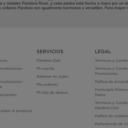
lina y metales Pandora Rose, y cada piedra está hecha a mano por un 
s y collares Pandora son igualmente hermosos y versátiles. Para mayo
SERVICIOS
LEGAL
envío
Pandora Club
Términos y condic
evoluciones -
Mi cuenta
Términos y Condic
Promociones
Rastrear mi orden
evoluciones -
Política de privaci
Mis ordenes
ne
Formulario Protec
Mi lista de deseos
recuentes
Datos
s
Términos y Condic
Pandora Club
 sobre el producto
Política de cookies
Preferencias de C