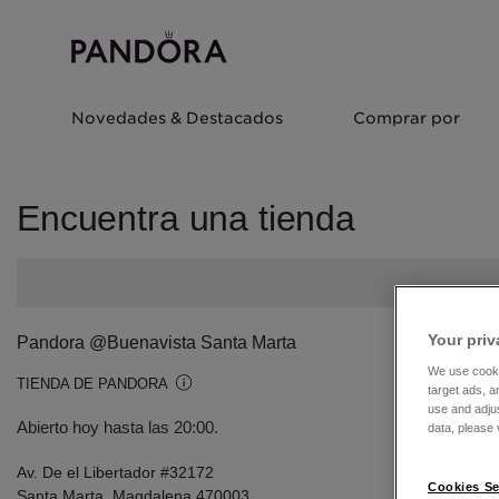
Novedades & Destacados
Comprar por
Encuentra una tienda
Your priv
Pandora @Buenavista Santa Marta
We use cooki
TIENDA DE PANDORA
target ads, a
use and adju
Abierto hoy hasta las 20:00.
data, please v
Av. De el Libertador #32172
Cookies Se
Santa Marta, Magdalena 470003