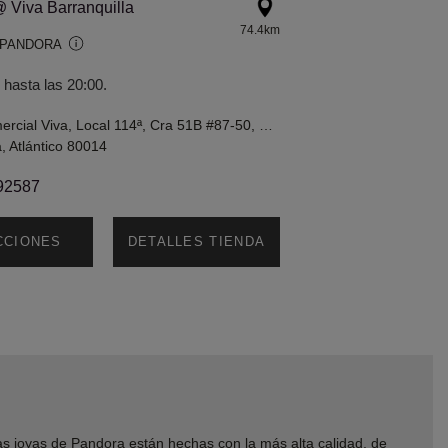
 Viva Barranquilla
74.4km
 PANDORA
 hasta las 20:00.
Centro Comercial Viva, Local 114ª, Cra 51B #87-50, Barranquilla, Atlantico, Colombia
a, Atlántico 80014
92587
CCIONES
DETALLES TIENDA
joyas de Pandora están hechas con la más alta calidad, de