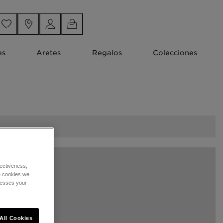
es
Aretes
Regalos
Colecciones
ectiveness,
he cookies we
cesses your
All Cookies