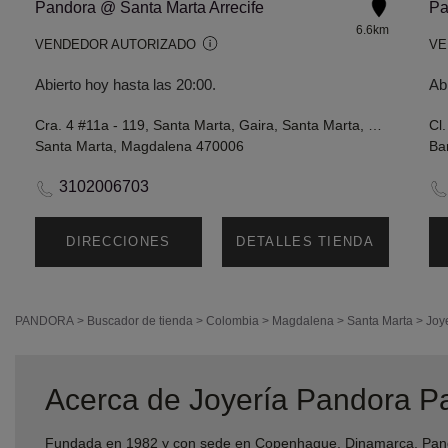
Pandora @ Santa Marta Arrecife
6.6km
VENDEDOR AUTORIZADO
VE
Abierto hoy hasta las 20:00.
Ab
Cra. 4 #11a - 119, Santa Marta, Gaira, Santa Marta, Magdalena
Cl.
Santa Marta, Magdalena 470006
Bar
3102006703
DIRECCIONES
DETALLES TIENDA
PANDORA
>
Buscador de tienda
>
Colombia
>
Magdalena
>
Santa Marta
>
Joy
Acerca de Joyería Pandora P
Fundada en 1982 y con sede en Copenhague, Dinamarca, Pando