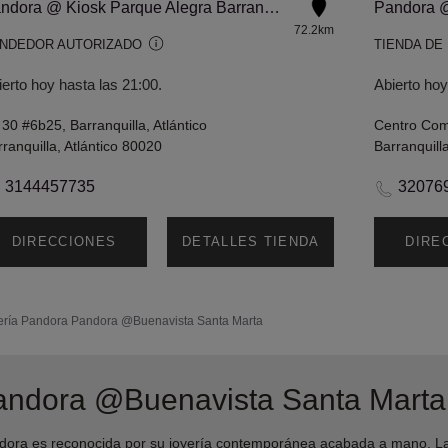
Pandora @ Kiosk Parque Alegra Barranquilla
Pandora @
72.2km
NDEDOR AUTORIZADO
TIENDA DE
ierto hoy hasta las 21:00.
Abierto hoy
 30 #6b25, Barranquilla, Atlántico
ranquilla, Atlántico 80020
Barranquill
3144457735
32076
DIRECCIONES
DETALLES TIENDA
DIRE
ería Pandora
Pandora @Buenavista Santa Marta
andora @Buenavista Santa Marta
ra es reconocida por su joyería contemporánea acabada a mano. Las 