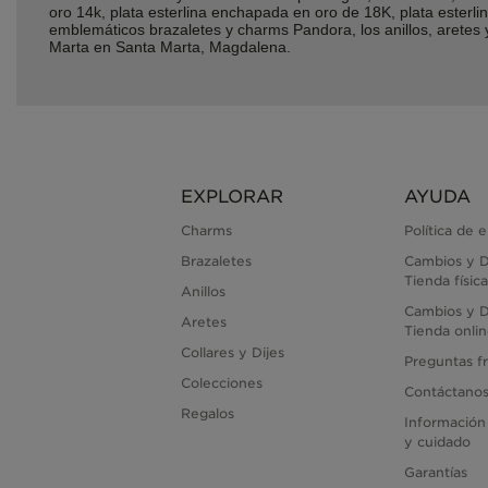
oro 14k, plata esterlina enchapada en oro de 18K, plata ester
emblemáticos brazaletes y charms Pandora, los anillos, arete
Marta en Santa Marta, Magdalena.
EXPLORAR
AYUDA
Charms
Política de 
Brazaletes
Cambios y D
Tienda física
Anillos
Cambios y D
Aretes
Tienda onli
Collares y Dijes
Preguntas f
Colecciones
Contáctano
Regalos
Información
y cuidado
Garantías