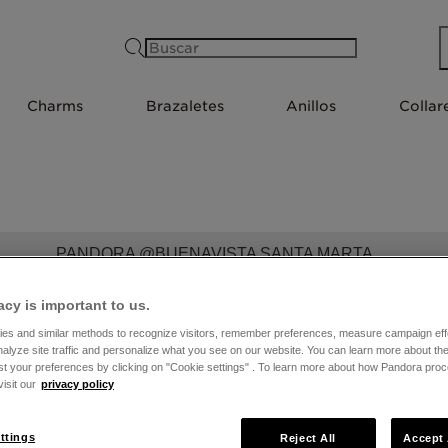
Buscar
Charms
Brazaletes
Anillos
Collar
PANDORA @BUENAVISTA SANTA MARTA
acy is important to us.
es and similar methods to recognize visitors, remember preferences, measure campaign eff
nalyze site traffic and personalize what you see on our website. You can learn more about t
st your preferences by clicking on "Cookie settings" . To learn more about how Pandora pro
isit our
privacy policy
ttings
Reject All
Accept 