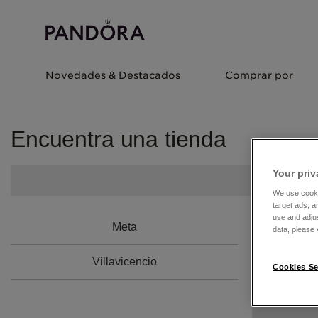
Novedades & Destacados
Comprar por
Encuentra una tienda
Your priv
We use cooki
target ads, a
use and adju
Meta
data, please v
Villavicencio
Cookies Se