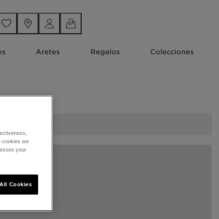
es
Aretes
Regalos
Colecciones
ectiveness,
he cookies we
cesses your
All Cookies