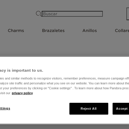
Buscar
Charms
Brazaletes
Anillos
Collar
acy is important to us.
TIENDAS EN META
es and similar methods to recognize visitors, remember preferences, measure campaign eff
nalyze site traffic and personalize what you see on our website. You can learn more about t
st your preferences by clicking on "Cookie settings" . To learn more about how Pandora pro
isit our
privacy policy
ttings
Reject All
Accept 