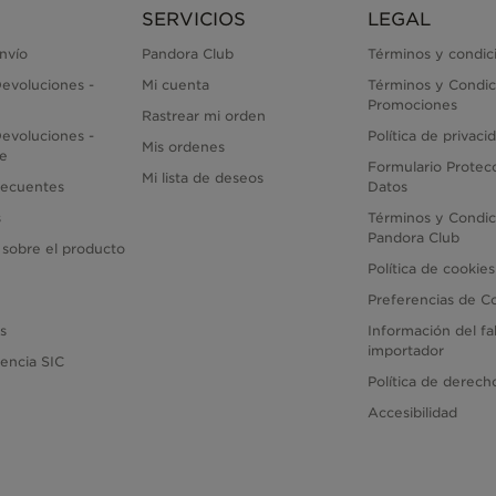
SERVICIOS
LEGAL
envío
Pandora Club
Términos y condic
evoluciones -
Mi cuenta
Términos y Condic
Promociones
Rastrear mi orden
evoluciones -
Política de privaci
Mis ordenes
ne
Formulario Protec
Mi lista de deseos
recuentes
Datos
s
Términos y Condic
Pandora Club
 sobre el producto
Política de cookies
Preferencias de C
as
Información del fa
importador
encia SIC
Política de derec
Accesibilidad