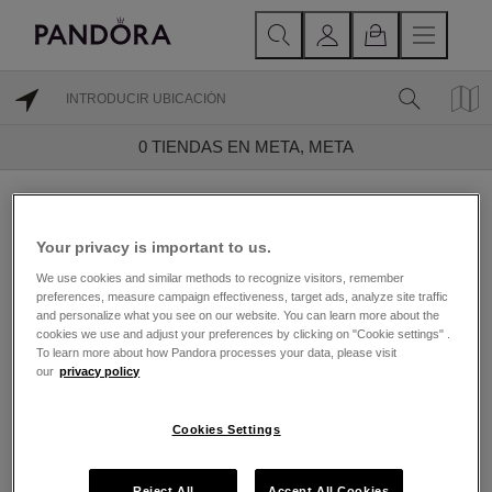
0
TIENDAS EN META, META
Encuentra una Joyería
Your privacy is important to us.
Pandora cerca de Meta,
We use cookies and similar methods to recognize visitors, remember
Meta
preferences, measure campaign effectiveness, target ads, analyze site traffic
and personalize what you see on our website. You can learn more about the
cookies we use and adjust your preferences by clicking on "Cookie settings" .
Fundada en 1982 y con sede en Copenhague,
To learn more about how Pandora processes your data, please visit
Dinamarca, Pandora es reconocida por su joyería
our
privacy policy
contemporánea acabada a mano. Las joyas de Pandora
están hechas con la más alta calidad, de oro 14k, plata
esterlina enchapada en oro de 18K, plata esterlina y
Cookies Settings
metales Pandora Rose, y cada piedra está hecha a
mano por un dedicado y experto equipo de artesanos.
Además de los emblemáticos brazaletes y charms
Reject All
Accept All Cookies