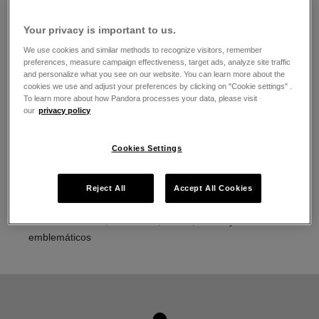
El horario de apertura
Your privacy is important to us.
Lunes
10:00
-
20:00
Martes
10:00
-
20:00
We use cookies and similar methods to recognize visitors, remember
Miércoles
10:00
-
20:00
preferences, measure campaign effectiveness, target ads, analyze site traffic
and personalize what you see on our website. You can learn more about the
Jueves
10:00
-
20:00
cookies we use and adjust your preferences by clicking on "Cookie settings" .
Viernes
10:00
-
20:00
To learn more about how Pandora processes your data, please visit
Sábado
10:00
-
20:00
our
privacy policy
Domingo
10:00
-
20:00
Acerca de Joyería Pandora
Cookies Settings
Joyería contemporánea acabada a mano
La más alta calidad de oro 14K, plata esterlina y metales
Reject All
Accept All Cookies
Pandora Rose
Pandora Charms, brazaletes, anillos, aretes y collares
emblemáticos