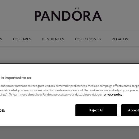
S
COLLARES
PENDIENTES
COLECCIONES
REGALOS
 is important to us.
STONES ROCKS AND METALS, S.A. (CM)/ CITY MALL
 and similar methods to recognize visitors, remember preferences, measure campaign effectiveness, target
rsonalize what you see on our website. You can learn more about the cookies we use and adjust your prefer
tings" . To learn more about how Pandora processes your data, please visit our
privacy policy
ings
Reject All
Accept