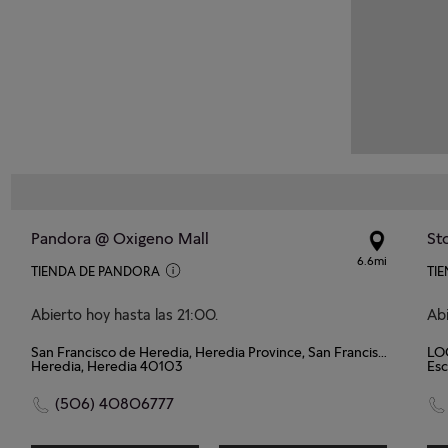
Pandora @ Oxigeno Mall
6.6mi
TIENDA DE PANDORA
TI
Abierto hoy hasta las 21:00.
Abi
San Francisco de Heredia, Heredia Province, San Francisco Local 20301
LOC
Heredia, Heredia 40103
Esc
(506) 40806777