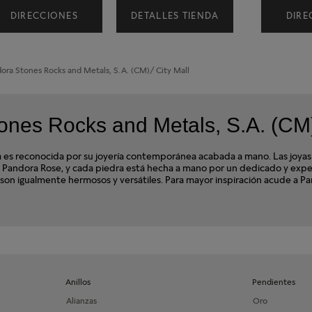
DIRECCIONES
DETALLES TIENDA
DIRE
dora
Stones Rocks and Metals, S.A. (CM)/ City Mall
nes Rocks and Metals, S.A. (CM)
s reconocida por su joyería contemporánea acabada a mano. Las joyas de
les Pandora Rose, y cada piedra está hecha a mano por un dedicado y e
ra son igualmente hermosos y versátiles. Para mayor inspiración acude a P
Anillos
Pendientes
Alianzas
Oro