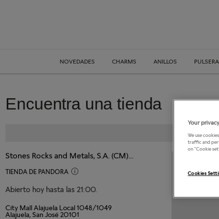
NOVEDADES
CHARMS
ANILLOS
PULSERA
Encuentra una tienda
Your privacy
We use cookies
traffic and pe
on "Cookie set
Stones Rocks and Metals, S.A. (CM)/ City Mall
TIENDA DE PANDORA
Cookies Sett
Abierto hoy hasta las 21:00.
City Mall Alajuela Local 1048/1049
Alajuela, San José 20101