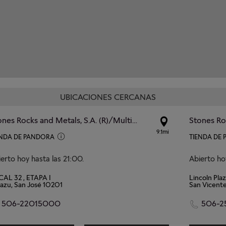
UBICACIONES CERCANAS
Stones Rocks and Metals, S.A. (R)/Multiplaza Escazu
9.1mi
ENDA DE PANDORA
TIENDA DE
erto hoy hasta las 21:00.
Abierto ho
AL 32 , ETAPA I
Lincoln Pla
azu, San José 10201
San Vicente
506-22015000
506-2