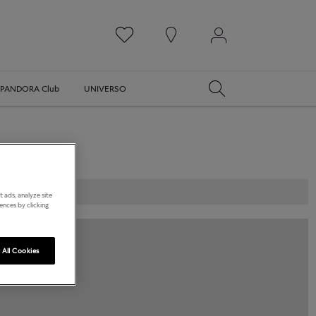
PANDORA Club
UNIVERSO
 ads, analyze site
ences by clicking
 All Cookies