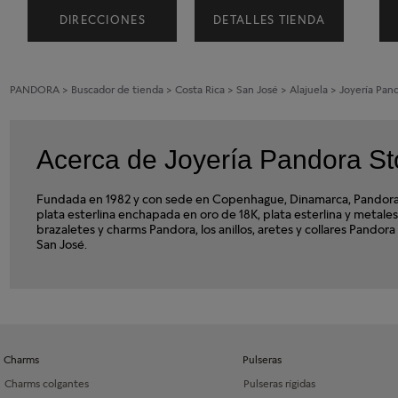
DIRECCIONES
DETALLES TIENDA
PANDORA
>
Buscador de tienda
>
Costa Rica
>
San José
>
Alajuela
>
Joyería Pan
Acerca de Joyería Pandora Sto
Fundada en 1982 y con sede en Copenhague, Dinamarca, Pandora e
plata esterlina enchapada en oro de 18K, plata esterlina y meta
brazaletes y charms Pandora, los anillos, aretes y collares Pando
San José.
Charms
Pulseras
Charms colgantes
Pulseras rígidas