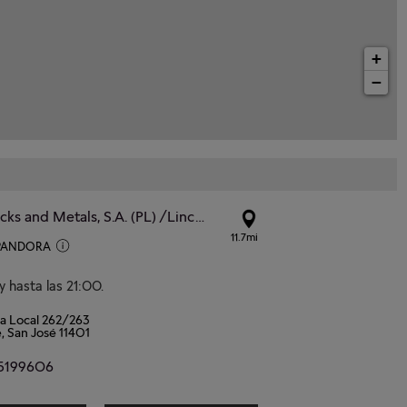
+
−
Stones Rocks and Metals, S.A. (PL) /Lincoln Plaza
11.7mi
 PANDORA
y hasta las 21:00.
za Local 262/263
, San José 11401
5199606