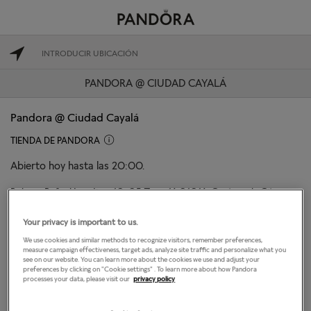
PANDORA @ CIUDAD CAYALÁ
Pandora @ Ciudad Cayalá
TIENDA DE PANDORA
Abierto hoy hasta las 20:00.
Bulevar Rafael Landivar 10-05 Zona 16 01016-Guatemala City,
Guatemala, 01016-Guatemala City
Guatemala, Guatemala 01015
Your privacy is important to us.
We use cookies and similar methods to recognize visitors, remember preferences,
DIRECCIONES
measure campaign effectiveness, target ads, analyze site traffic and personalize what you
see on our website. You can learn more about the cookies we use and adjust your
preferences by clicking on "Cookie settings" . To learn more about how Pandora
processes your data, please visit our
privacy policy
El horario de apertura
Lunes
10:00
-
20:00
Martes
10:00
-
20:00