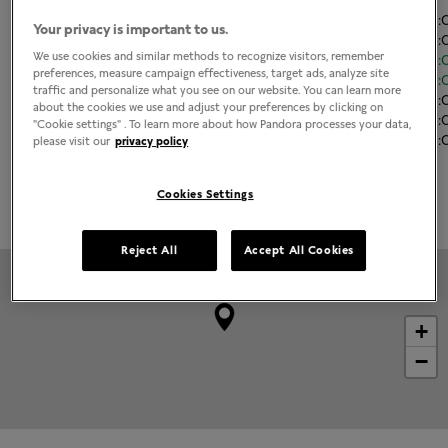
Lunes
11:00
-
21
Your privacy is important to us.
Martes
11:00
-
21
We use cookies and similar methods to recognize visitors, remember
Miércoles
11:00
-
21
preferences, measure campaign effectiveness, target ads, analyze site
Jueves
11:00
-
21
traffic and personalize what you see on our website. You can learn more
Viernes
11:00
-
21
about the cookies we use and adjust your preferences by clicking on
Sábado
11:00
-
21
"Cookie settings" . To learn more about how Pandora processes your data,
Domingo
11:00
-
21
please visit our
privacy policy
Cookies Settings
Grabado disponible
Reject All
Accept All Cookies
+
−