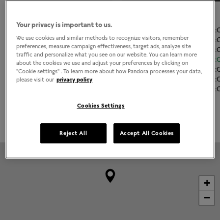
El horario de apertura
Your privacy is important to us.
Lunes
11:00
-
21
We use cookies and similar methods to recognize visitors, remember
Martes
11:00
-
21
preferences, measure campaign effectiveness, target ads, analyze site
Miércoles
11:00
-
21
traffic and personalize what you see on our website. You can learn more
Jueves
11:00
-
21
about the cookies we use and adjust your preferences by clicking on
Viernes
11:00
-
21
"Cookie settings" . To learn more about how Pandora processes your data,
Sábado
11:00
-
21
please visit our
privacy policy
Domingo
11:00
-
21
Cookies Settings
Grabado disponible
Reject All
Accept All Cookies
+
−