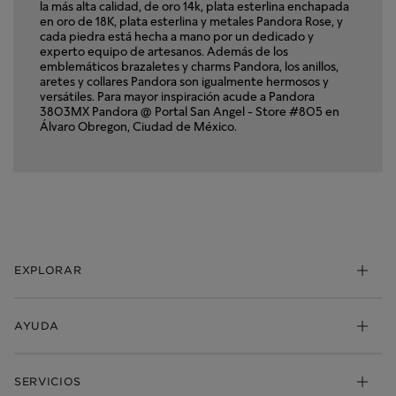
la más alta calidad, de oro 14k, plata esterlina enchapada
en oro de 18K, plata esterlina y metales Pandora Rose, y
cada piedra está hecha a mano por un dedicado y
experto equipo de artesanos. Además de los
emblemáticos brazaletes y charms Pandora, los anillos,
aretes y collares Pandora son igualmente hermosos y
versátiles. Para mayor inspiración acude a Pandora
3803MX Pandora @ Portal San Angel - Store #805 en
Álvaro Obregon, Ciudad de México.
EXPLORAR
Charms
AYUDA
Brazaletes
Anillos
Mis pedidos
SERVICIOS
Aretes
Envio