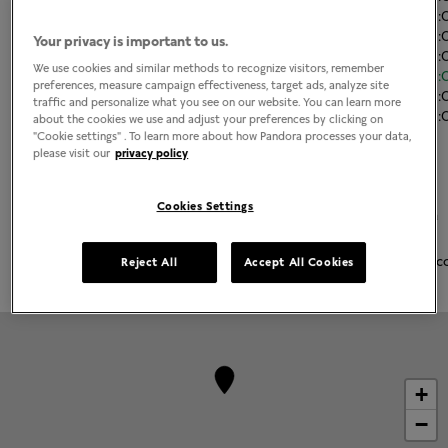
Martes
11:00
-
21
Miércoles
11:00
-
21
Your privacy is important to us.
Jueves
11:00
-
21
We use cookies and similar methods to recognize visitors, remember
Viernes
11:00
-
21
preferences, measure campaign effectiveness, target ads, analyze site
Sábado
11:00
-
21
traffic and personalize what you see on our website. You can learn more
Domingo
11:00
-
21
about the cookies we use and adjust your preferences by clicking on
"Cookie settings" . To learn more about how Pandora processes your data,
Acerca de Joyería Pandora
please visit our
privacy policy
Joyería contemporánea acabada a mano
Cookies Settings
La más alta calidad de oro 14K, plata esterlina y metales Pandora
Rose
Pandora Charms, brazaletes, anillos, aretes y collares emblemátic
Reject All
Accept All Cookies
+
−