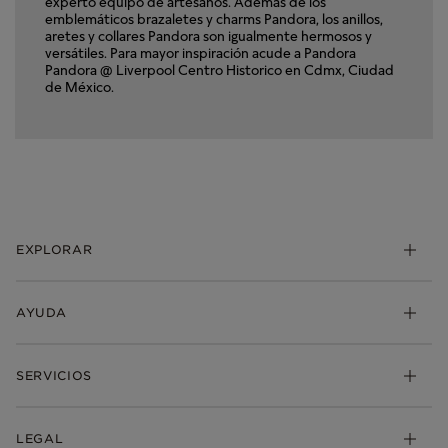
experto equipo de artesanos. Además de los
emblemáticos brazaletes y charms Pandora, los anillos,
aretes y collares Pandora son igualmente hermosos y
versátiles. Para mayor inspiración acude a Pandora
Pandora @ Liverpool Centro Historico en Cdmx, Ciudad
de México.
EXPLORAR
Charms
AYUDA
Brazaletes
Anillos
Mis pedidos
SERVICIOS
Aretes
Envio
Collares y Dijes
Devoluciones
Pandora Club
LEGAL
Colecciones
Preguntas Frecuentes