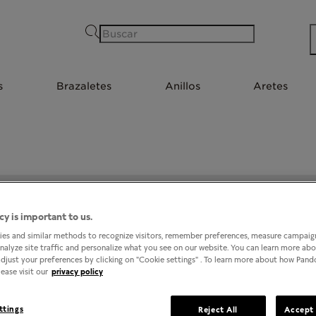
Buscar
s
Brazaletes
Anillos
Aretes
PANDORA @ GALERIAS COAPA
cy is important to us.
es and similar methods to recognize visitors, remember preferences, measure campaign
analyze site traffic and personalize what you see on our website. You can learn more ab
djust your preferences by clicking on "Cookie settings" . To learn more about how Pan
ease visit our
privacy policy
ttings
Reject All
Accept 