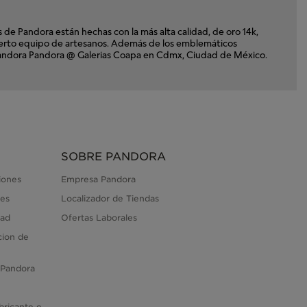
e Pandora están hechas con la más alta calidad, de oro 14k,
xperto equipo de artesanos. Además de los emblemáticos
 a Pandora Pandora @ Galerias Coapa en Cdmx, Ciudad de México.
SOBRE PANDORA
iones
Empresa Pandora
es
Localizador de Tiendas
dad
Ofertas Laborales
cion de
 Pandora
bricante e