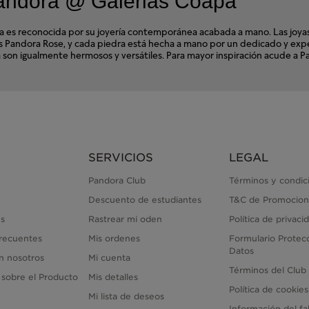
andora @ Galerias Coapa
s reconocida por su joyería contemporánea acabada a mano. Las joyas d
ales Pandora Rose, y cada piedra está hecha a mano por un dedicado y e
dora son igualmente hermosos y versátiles. Para mayor inspiración acude
SERVICIOS
LEGAL
Pandora Club
Términos y condic
Descuento de estudiantes
T&C de Promocion
s
Rastrear mi oden
Política de privaci
recuentes
Mis ordenes
Formulario Protec
Datos
n nosotros
Mi cuenta
Términos del Club
 sobre el Producto
Mis detalles
Política de cookies
Mi lista de deseos
Información del fa