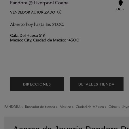
Pandora @ Liverpool Coapa
0km
VENDEDOR AUTORIZADO
Abierto hoy hasta las 21:00.
Calz. Del Hueso 519
Mexico City, Ciudad de México 14300
DIRECCIONES
DETALLES TIENDA
PANDORA
>
Buscador de tienda
>
Mexico
>
Ciudad de México
>
Cdmx
>
Joye