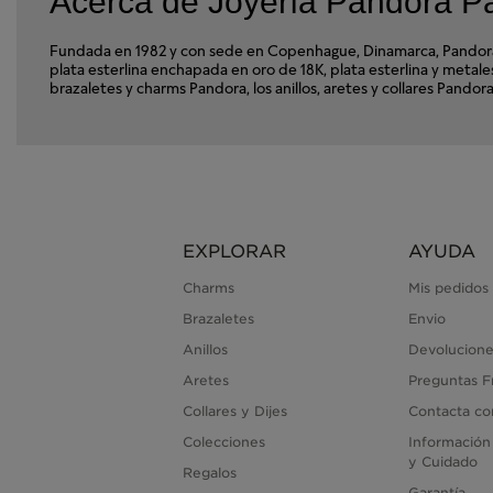
Acerca de Joyería Pandora P
Fundada en 1982 y con sede en Copenhague, Dinamarca, Pandora e
plata esterlina enchapada en oro de 18K, plata esterlina y met
brazaletes y charms Pandora, los anillos, aretes y collares Pan
EXPLORAR
AYUDA
Charms
Mis pedidos
Brazaletes
Envio
Anillos
Devolucione
Aretes
Preguntas F
Collares y Dijes
Contacta co
Colecciones
Información
y Cuidado
Regalos
Garantía