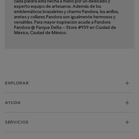
cada piedra está hecha a mano por un dedicado y
experto equipo de artesanos. Además de los
emblemáticos brazaletes y charms Pandora, los anillos,
aretes y collares Pandora son igualmente hermosos y
versátiles. Para mayor inspiración acude a Pandora
Pandora @ Parque Delta – Store #959 en Ciudad de
México, Ciudad de México.
EXPLORAR
Charms
AYUDA
Brazaletes
Anillos
Mis pedidos
SERVICIOS
Aretes
Envio
Collares y Dijes
Devoluciones
Pandora Club