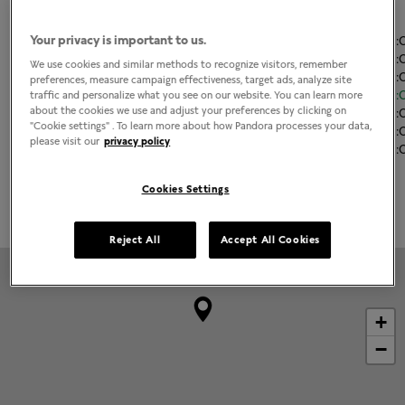
El horario de apertura
Your privacy is important to us.
Lunes
11:00
-
21
Martes
11:00
-
21
We use cookies and similar methods to recognize visitors, remember
Miércoles
11:00
-
21
preferences, measure campaign effectiveness, target ads, analyze site
Jueves
11:00
-
21
traffic and personalize what you see on our website. You can learn more
about the cookies we use and adjust your preferences by clicking on
Viernes
11:00
-
21
"Cookie settings" . To learn more about how Pandora processes your data,
Sábado
11:00
-
21
please visit our
privacy policy
Domingo
11:00
-
21
Cookies Settings
Grabado disponible
Reject All
Accept All Cookies
+
−