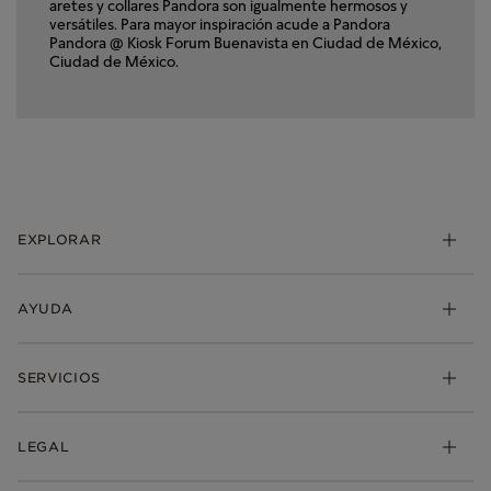
aretes y collares Pandora son igualmente hermosos y
versátiles. Para mayor inspiración acude a Pandora
Pandora @ Kiosk Forum Buenavista en Ciudad de México,
Ciudad de México.
EXPLORAR
Charms
AYUDA
Brazaletes
Anillos
Mis pedidos
SERVICIOS
Aretes
Envio
Collares y Dijes
Devoluciones
Pandora Club
LEGAL
Colecciones
Preguntas Frecuentes
Descuento de estudiantes
Regalos
Contacta con nosotros