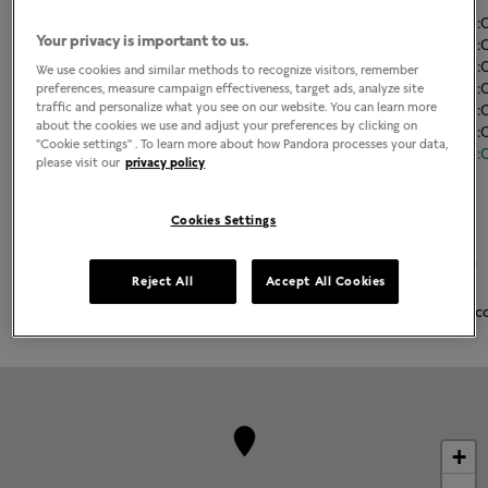
Lunes
11:00
-
21
Your privacy is important to us.
Martes
11:00
-
21
Miércoles
11:00
-
21
We use cookies and similar methods to recognize visitors, remember
Jueves
11:00
-
21
preferences, measure campaign effectiveness, target ads, analyze site
traffic and personalize what you see on our website. You can learn more
Viernes
11:00
-
21
about the cookies we use and adjust your preferences by clicking on
Sábado
11:00
-
21
"Cookie settings" . To learn more about how Pandora processes your data,
Domingo
11:00
-
21
please visit our
privacy policy
Acerca de Joyería Pandora
Cookies Settings
Joyería contemporánea acabada a mano
La más alta calidad de oro 14K, plata esterlina y metales Pandora
Reject All
Accept All Cookies
Rose
Pandora Charms, brazaletes, anillos, aretes y collares emblemátic
+