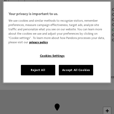
El horario de apertura
Lunes
9:00
-
21
Your privacy is important to us.
Martes
9:00
-
21
Miércoles
9:00
-
21
We use cookies and similar methods to recognize visitors, remember
Jueves
9:00
-
21
preferences, measure campaign effectiveness, target ads, analyze site
traffic and personalize what you see on our website. You can learn more
Viernes
9:00
-
21
about the cookies we use and adjust your preferences by clicking on
Sábado
9:00
-
21
"Cookie settings" . To learn more about how Pandora processes your data,
Domingo
9:00
-
21
please visit our
privacy policy
Acerca de Joyería Pandora
Cookies Settings
Joyería contemporánea acabada a mano
La más alta calidad de oro 14K, plata esterlina y metales Pandora
Reject All
Accept All Cookies
Rose
Pandora Charms, brazaletes, anillos, aretes y collares emblemátic
+