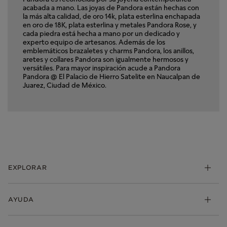
acabada a mano. Las joyas de Pandora están hechas con
la más alta calidad, de oro 14k, plata esterlina enchapada
en oro de 18K, plata esterlina y metales Pandora Rose, y
cada piedra está hecha a mano por un dedicado y
experto equipo de artesanos. Además de los
emblemáticos brazaletes y charms Pandora, los anillos,
aretes y collares Pandora son igualmente hermosos y
versátiles. Para mayor inspiración acude a Pandora
Pandora @ El Palacio de Hierro Satelite en Naucalpan de
Juarez, Ciudad de México.
EXPLORAR
Charms
AYUDA
Brazaletes
Anillos
Mis pedidos