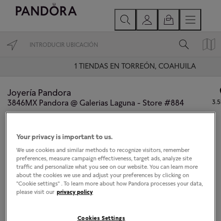
1
TIENDAS EN TORREÓN, COAHUILA
Joyería Pandora
3846MX Pandora @ Galerias Laguna - Store #884
3.
TIENDA DE PANDORA
Hoy reapertura a las 11 hrs.
Your privacy is important to us.
We use cookies and similar methods to recognize visitors, remember
Av. Periférico Raúl López Sánchez No. 6000,Local 104
preferences, measure campaign effectiveness, target ads, analyze site
Col. El Fresno
traffic and personalize what you see on our website. You can learn more
Torreón, Coahuila 27018
about the cookies we use and adjust your preferences by clicking on
"Cookie settings" . To learn more about how Pandora processes your data,
87-16882914
please visit our
privacy policy
Cookies Settings