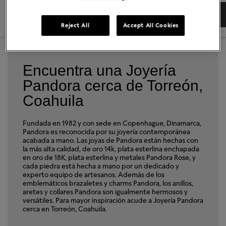
DIRECCIONES
DETALLES TIENDA
Reject All
Accept All Cookies
Encuentra una Joyería
Pandora cerca de Torreón,
Coahuila
Fundada en 1982 y con sede en Copenhague, Dinamarca,
Pandora es reconocida por su joyería contemporánea
acabada a mano. Las joyas de Pandora están hechas con
la más alta calidad, de oro 14k, plata esterlina enchapada
en oro de 18K, plata esterlina y metales Pandora Rose, y
cada piedra está hecha a mano por un dedicado y
experto equipo de artesanos. Además de los
emblemáticos brazaletes y charms Pandora, los anillos,
aretes y collares Pandora son igualmente hermosos y
versátiles. Para mayor inspiración acude a Joyería Pandora
cerca en Torreón, Coahuila.