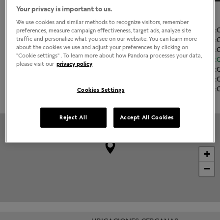
Your privacy is important to us.
El horario de apertura
We use cookies and similar methods to recognize visitors, remember
Lunes
11:00
-
21
preferences, measure campaign effectiveness, target ads, analyze site
Martes
11:00
-
21
traffic and personalize what you see on our website. You can learn more
about the cookies we use and adjust your preferences by clicking on
Miércoles
11:00
-
21
"Cookie settings" . To learn more about how Pandora processes your data,
Jueves
11:00
-
21
please visit our
privacy policy
Viernes
11:00
-
21
Sábado
11:00
-
21
Domingo
11:00
-
21
Cookies Settings
Reject All
Accept All Cookies
+
−