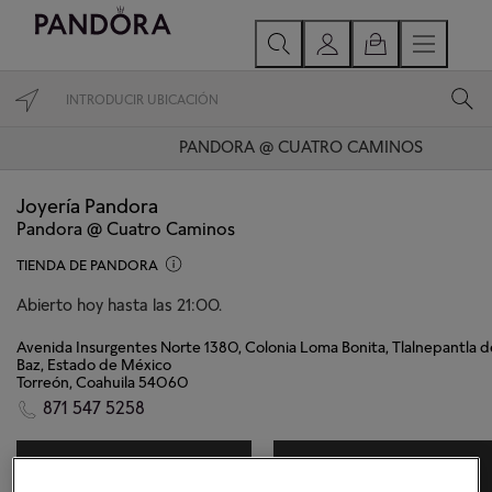
PANDORA @ CUATRO CAMINOS
Joyería Pandora
Pandora @ Cuatro Caminos
TIENDA DE PANDORA
Abierto hoy hasta las 21:00.
Avenida Insurgentes Norte 1380, Colonia Loma Bonita, Tlalnepantla d
Baz, Estado de México
Torreón, Coahuila 54060
871 547 5258
DIRECCIONES
CONTACTAR TIENDA