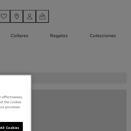
Collares
Regalos
Colecciones
 effectiveness,
out the cookies
dora processes
All Cookies