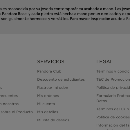
s reconocida por su joyería contemporánea acabada a mano. Las joyas d
ales Pandora Rose, y cada piedra está hecha a mano por un dedicado y e
ora son igualmente hermosos y versátiles. Para mayor inspiración acude 
SERVICIOS
LEGAL
Pandora Club
Términos y condic
Descuento de estudiantes
T&C de Promocion
s
Rastrear mi oden
Política de privaci
recuentes
Mis ordenes
Formulario Protec
Datos
n nosotros
Mi cuenta
Términos del Club
 sobre el Producto
Mis detalles
Política de cookies
Mi lista de deseos
Información del fa