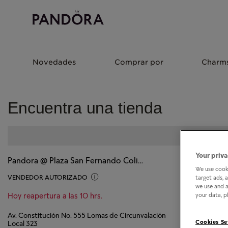
Novedades
Comprar por
Charm
Encuentra una tienda
Your priva
Pandora @ Plaza San Fernando Colima
We use cooki
VENDEDOR AUTORIZADO
target ads, 
we use and a
Hoy reapertura a las 10 hrs.
your data, pl
Av. Constitución No. 555 Lomas de Circunvalación
Cookies Se
Local 323