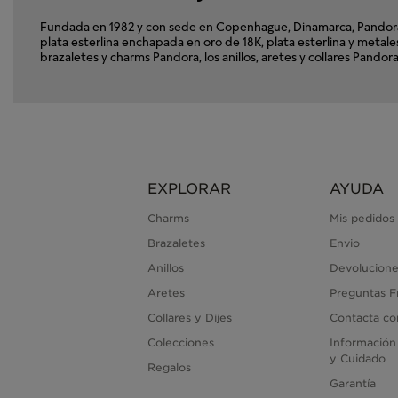
Fundada en 1982 y con sede en Copenhague, Dinamarca, Pandora e
plata esterlina enchapada en oro de 18K, plata esterlina y met
brazaletes y charms Pandora, los anillos, aretes y collares Pand
EXPLORAR
AYUDA
Charms
Mis pedidos
Brazaletes
Envio
Anillos
Devolucione
Aretes
Preguntas F
Collares y Dijes
Contacta co
Colecciones
Información
y Cuidado
Regalos
Garantía