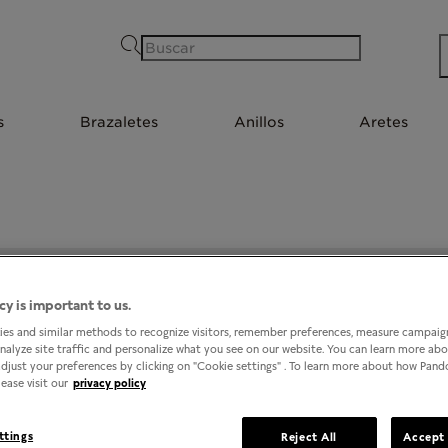
Buscar
s
Brazaletes
Anillos
Aretes
PANDORA @ PLAZA SAN FERNANDO COLIMA
cy is important to us.
es and similar methods to recognize visitors, remember preferences, measure campaign
analyze site traffic and personalize what you see on our website. You can learn more ab
djust your preferences by clicking on "Cookie settings" . To learn more about how Pan
ease visit our
privacy policy
ttings
Reject All
Accept 