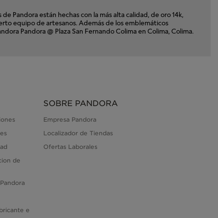
e Pandora están hechas con la más alta calidad, de oro 14k,
xperto equipo de artesanos. Además de los emblemáticos
a Pandora Pandora @ Plaza San Fernando Colima en Colima, Colima.
SOBRE PANDORA
iones
Empresa Pandora
es
Localizador de Tiendas
dad
Ofertas Laborales
cion de
 Pandora
bricante e