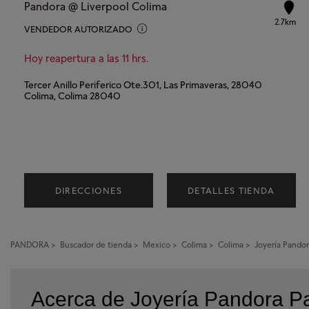
Pandora @ Liverpool Colima
2.7km
VENDEDOR AUTORIZADO
Hoy reapertura a las 11 hrs.
Tercer Anillo Periferico Ote.301, Las Primaveras, 28040
Colima, Colima 28040
DIRECCIONES
DETALLES TIENDA
PANDORA
>
Buscador de tienda
>
Mexico
>
Colima
>
Colima
>
Joyería Pando
Acerca de Joyería Pandora 