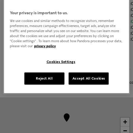
Lunes
11:00
-
21
Martes
11:00
-
21
Your privacy is important to us.
Miércoles
11:00
-
21
Jueves
11:00
-
21
We use cookies and similar methods to recognize visitors, remember
preferences, measure campaign effectiveness, target ads, analyze site
Viernes
11:00
-
21
traffic and personalize what you see on our website. You can learn more
Sábado
11:00
-
21
about the cookies we use and adjust your preferences by clicking on
Domingo
11:00
-
21
"Cookie settings" . To learn more about how Pandora processes your data,
please visit our
privacy policy
Acerca de Joyería Pandora
Joyería contemporánea acabada a mano
Cookies Settings
La más alta calidad de oro 14K, plata esterlina y metales Pandora
Rose
Reject All
Accept All Cookies
Pandora Charms, brazaletes, anillos, aretes y collares emblemátic
+
−