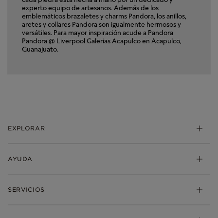
experto equipo de artesanos. Además de los
emblemáticos brazaletes y charms Pandora, los anillos,
aretes y collares Pandora son igualmente hermosos y
versátiles. Para mayor inspiración acude a Pandora
Pandora @ Liverpool Galerias Acapulco en Acapulco,
Guanajuato.
EXPLORAR
Charms
AYUDA
Brazaletes
Anillos
Mis pedidos
SERVICIOS
Aretes
Envio
Collares y Dijes
Devoluciones
Pandora Club