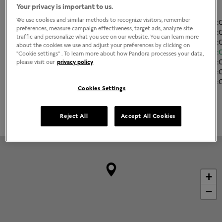
Your privacy is important to us.
El horario de apertura
We use cookies and similar methods to recognize visitors, remember
Lunes
11:00
-
21
preferences, measure campaign effectiveness, target ads, analyze site
Martes
11:00
-
21
traffic and personalize what you see on our website. You can learn more
Miércoles
11:00
-
21
about the cookies we use and adjust your preferences by clicking on
Jueves
11:00
-
21
"Cookie settings" . To learn more about how Pandora processes your data,
Viernes
11:00
-
21
please visit our
privacy policy
Sábado
11:00
-
21
Domingo
11:00
-
21
Cookies Settings
Grabado disponible
Reject All
Accept All Cookies
+
−