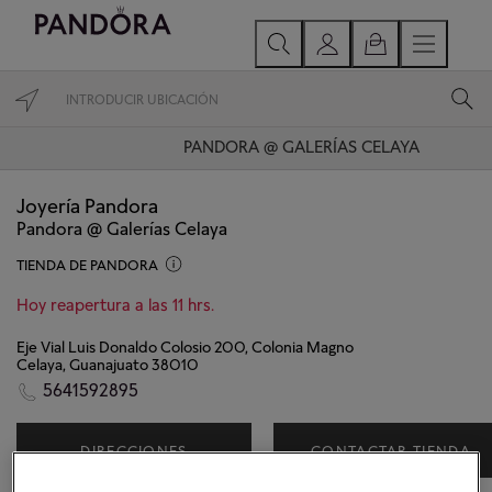
PANDORA @ GALERÍAS CELAYA
Joyería Pandora
Pandora @ Galerías Celaya
TIENDA DE PANDORA
Hoy reapertura a las 11 hrs.
Eje Vial Luis Donaldo Colosio 200, Colonia Magno
Celaya, Guanajuato 38010
5641592895
DIRECCIONES
CONTACTAR TIENDA