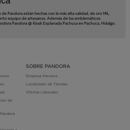
uca
e Pandora están hechas con la más alta calidad, de oro 14k,
xperto equipo de artesanos. Además de los emblemáticos
a Pandora Pandora @ Kiosk Explanada Pachuca en Pachuca, Hidalgo.
SOBRE PANDORA
iones
Empresa Pandora
es
Localizador de Tiendas
dad
Ofertas Laborales
cion de
 Pandora
bricante e