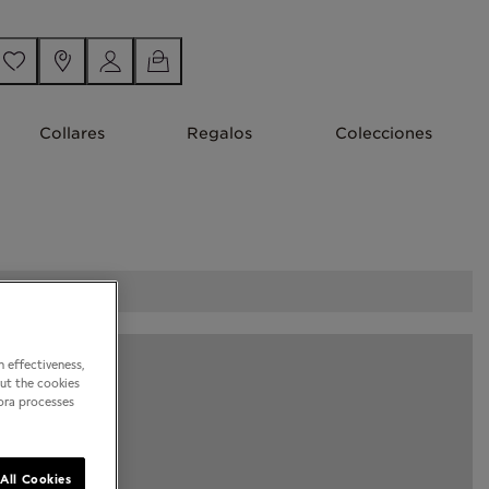
Collares
Regalos
Colecciones
 effectiveness,
out the cookies
dora processes
All Cookies