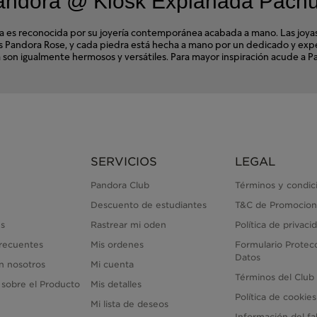
Pandora @ Kiosk Explanada Pach
s reconocida por su joyería contemporánea acabada a mano. Las joyas d
ales Pandora Rose, y cada piedra está hecha a mano por un dedicado y e
ora son igualmente hermosos y versátiles. Para mayor inspiración acude 
SERVICIOS
LEGAL
Pandora Club
Términos y condic
Descuento de estudiantes
T&C de Promocion
s
Rastrear mi oden
Política de privaci
recuentes
Mis ordenes
Formulario Protec
Datos
n nosotros
Mi cuenta
Términos del Club
 sobre el Producto
Mis detalles
Política de cookies
Mi lista de deseos
Información del fa