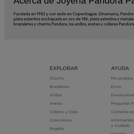
Acerca de Joyería Pandora 
Fundada en 1982 y con sede en Copenhague, Dinamarca, Pandora e
plata esterlina enchapada en oro de 18K, plata esterlina y met
brazaletes y charms Pandora, los anillos, aretes y collares Pand
EXPLORAR
AYUDA
Charms
Mis pedidos
Brazaletes
Envio
Anillos
Devolucione
Aretes
Preguntas F
Collares y Dijes
Contacta co
Colecciones
Información
y Cuidado
Regalos
Garantía