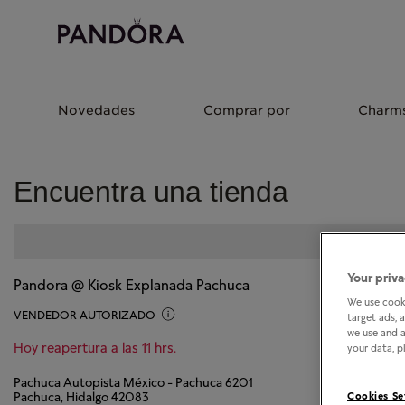
Novedades
Comprar por
Charm
Encuentra una tienda
Your priva
Pandora @ Kiosk Explanada Pachuca
We use cooki
VENDEDOR AUTORIZADO
target ads, 
we use and a
Hoy reapertura a las 11 hrs.
your data, pl
Pachuca Autopista México - Pachuca 6201
Pachuca, Hidalgo 42083
Cookies Se