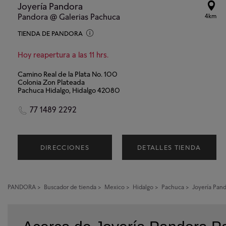
Joyería Pandora
Pandora @ Galerias Pachuca
4km
TIENDA DE PANDORA
Hoy reapertura a las 11 hrs.
Camino Real de la Plata No. 100
Colonia Zon Plateada
Pachuca Hidalgo, Hidalgo 42080
77 1489 2292
DIRECCIONES
DETALLES TIENDA
PANDORA
>
Buscador de tienda
>
Mexico
>
Hidalgo
>
Pachuca
>
Joyería Pan