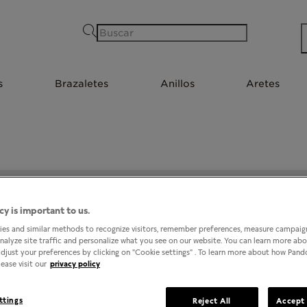
Buscar
s
Brazaletes
Anillos
Aretes
PANDORA @ KIOSK EXPLANADA PACHUCA
cy is important to us.
es and similar methods to recognize visitors, remember preferences, measure campaign
analyze site traffic and personalize what you see on our website. You can learn more ab
djust your preferences by clicking on "Cookie settings" . To learn more about how Pan
ease visit our
privacy policy
ttings
Reject All
Accept 