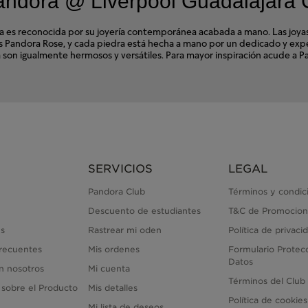
andora @ Liverpool Guadalajara 
s reconocida por su joyería contemporánea acabada a mano. Las joyas d
ales Pandora Rose, y cada piedra está hecha a mano por un dedicado y e
ora son igualmente hermosos y versátiles. Para mayor inspiración acude a
SERVICIOS
LEGAL
Pandora Club
Términos y condic
Descuento de estudiantes
T&C de Promocion
s
Rastrear mi oden
Política de privaci
recuentes
Mis ordenes
Formulario Protec
Datos
n nosotros
Mi cuenta
Términos del Club
 sobre el Producto
Mis detalles
Política de cookies
Mi lista de deseos