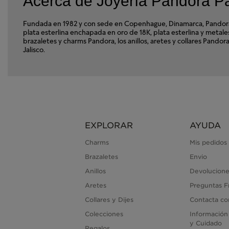
Acerca de Joyería Pandora P
Fundada en 1982 y con sede en Copenhague, Dinamarca, Pandora e
plata esterlina enchapada en oro de 18K, plata esterlina y met
brazaletes y charms Pandora, los anillos, aretes y collares Pand
Jalisco.
EXPLORAR
AYUDA
Charms
Mis pedidos
Brazaletes
Envio
Anillos
Devolucione
Aretes
Preguntas F
Collares y Dijes
Contacta co
Colecciones
Información
y Cuidado
Regalos