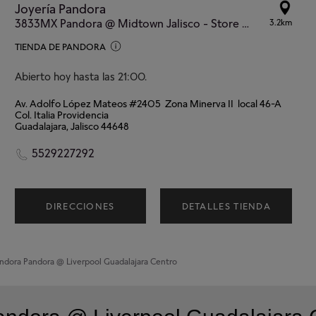
Joyería Pandora
3833MX Pandora @ Midtown Jalisco - Store #823
3.2km
TIENDA DE PANDORA
Abierto hoy hasta las 21:00.
Av. Adolfo López Mateos #2405 Zona Minerva II local 46-A
Col. Italia Providencia
Guadalajara, Jalisco 44648
5529227292
DIRECCIONES
DETALLES TIENDA
andora
Pandora @ Liverpool Guadalajara Centro