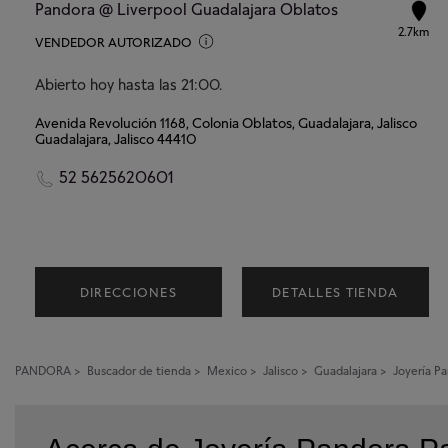
Pandora @ Liverpool Guadalajara Oblatos
2.7km
VENDEDOR AUTORIZADO
Abierto hoy hasta las 21:00.
Avenida Revolución 1168, Colonia Oblatos, Guadalajara, Jalisco
Guadalajara, Jalisco 44410
52 5625620601
DIRECCIONES
DETALLES TIENDA
PANDORA
>
Buscador de tienda
>
Mexico
>
Jalisco
>
Guadalajara
>
Joyería P