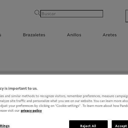
Buscar
s
Brazaletes
Anillos
Aretes
PANDORA @ LIVERPOOL GUADALAJARA CENTRO
cy is important to us.
es and similar methods to recognize visitors, remember preferences, measure campaign
analyze site traffic and personalize what you see on our website. You can learn more ab
djust your preferences by clicking on "Cookie settings" . To learn more about how Pan
ease visit our
privacy policy
ttings
Reject All
Accept 