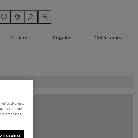
Collares
Regalos
Colecciones
 effectiveness,
out the cookies
dora processes
All Cookies