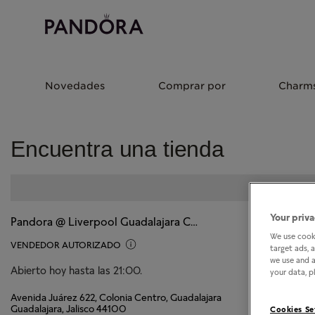
Novedades
Comprar por
Charm
Encuentra una tienda
Your priva
Pandora @ Liverpool Guadalajara Centro
We use cooki
VENDEDOR AUTORIZADO
target ads, 
we use and a
Abierto hoy hasta las 21:00.
your data, pl
Avenida Juárez 622, Colonia Centro, Guadalajara
Guadalajara, Jalisco 44100
Cookies Se