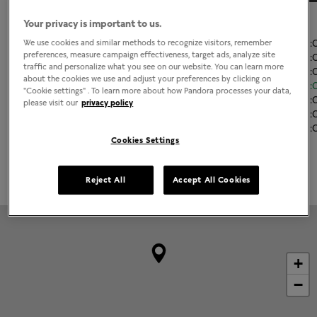
El horario de apertura
Your privacy is important to us.
Lunes
11:00
-
21
We use cookies and similar methods to recognize visitors, remember
preferences, measure campaign effectiveness, target ads, analyze site
Martes
11:00
-
21
traffic and personalize what you see on our website. You can learn more
Miércoles
11:00
-
21
about the cookies we use and adjust your preferences by clicking on
Jueves
11:00
-
21
"Cookie settings" . To learn more about how Pandora processes your data,
Viernes
11:00
-
21
please visit our
privacy policy
Sábado
11:00
-
21
Domingo
11:00
-
21
Cookies Settings
Grabado disponible
Reject All
Accept All Cookies
+
−