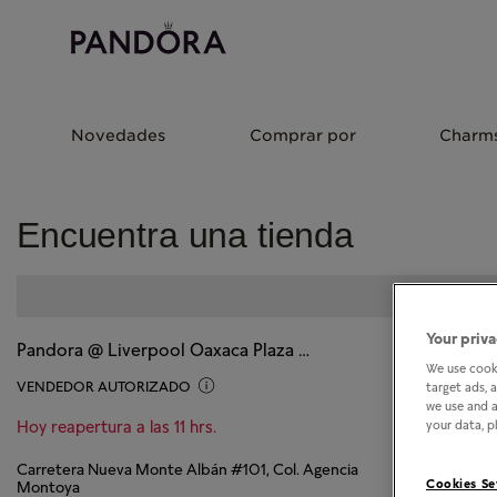
Novedades
Comprar por
Charm
Encuentra una tienda
Your priva
Pandora @ Liverpool Oaxaca Plaza Bella
We use cooki
VENDEDOR AUTORIZADO
target ads, 
we use and a
Hoy reapertura a las 11 hrs.
your data, pl
Carretera Nueva Monte Albán #101, Col. Agencia
Cookies Se
Montoya