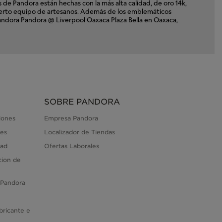
e Pandora están hechas con la más alta calidad, de oro 14k,
xperto equipo de artesanos. Además de los emblemáticos
 Pandora Pandora @ Liverpool Oaxaca Plaza Bella en Oaxaca,
SOBRE PANDORA
iones
Empresa Pandora
es
Localizador de Tiendas
dad
Ofertas Laborales
cion de
 Pandora
bricante e