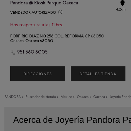
Pandora @ Kiosk Parque Oaxaca
4.2km
VENDEDOR AUTORIZADO
Hoy reapertura a las 11 hrs.
PORFIRIO DIAZ NO 258 COL. REFORMA CP 68050
Oaxaca, Oaxaca 68050
951 360 8005
DIRECCIONES
DETALLES TIENDA
PANDORA
>
Buscador de tienda
>
Mexico
>
Oaxaca
>
Oaxaca
>
Joyería Pand
Acerca de Joyería Pandora P