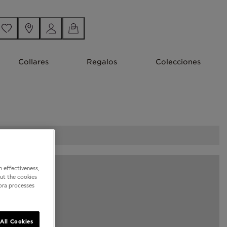
Collares
Regalos
Colecciones
 effectiveness,
out the cookies
dora processes
All Cookies