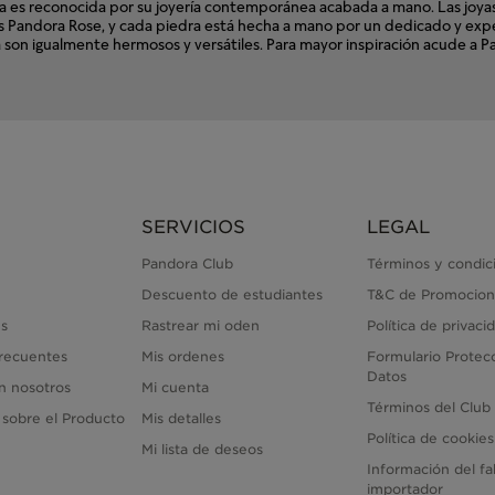
s reconocida por su joyería contemporánea acabada a mano. Las joyas d
ales Pandora Rose, y cada piedra está hecha a mano por un dedicado y e
ora son igualmente hermosos y versátiles. Para mayor inspiración acude a
SERVICIOS
LEGAL
Pandora Club
Términos y condic
Descuento de estudiantes
T&C de Promocion
s
Rastrear mi oden
Política de privaci
recuentes
Mis ordenes
Formulario Protec
Datos
n nosotros
Mi cuenta
Términos del Club
 sobre el Producto
Mis detalles
Política de cookies
Mi lista de deseos
Información del fa
importador