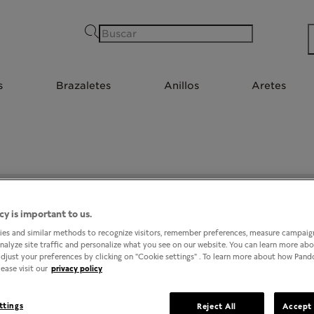
Buscar
s
Brazaletes
Anillos
Aretes
PANDORA @ LIVERPOOL OAXACA PLAZA BELLA
cy is important to us.
es and similar methods to recognize visitors, remember preferences, measure campaign
analyze site traffic and personalize what you see on our website. You can learn more ab
djust your preferences by clicking on "Cookie settings" . To learn more about how Pan
ease visit our
privacy policy
ttings
Reject All
Accept 