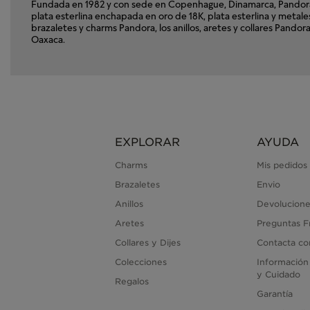
Fundada en 1982 y con sede en Copenhague, Dinamarca, Pandora e
plata esterlina enchapada en oro de 18K, plata esterlina y met
brazaletes y charms Pandora, los anillos, aretes y collares Pand
Oaxaca.
EXPLORAR
AYUDA
Charms
Mis pedidos
Brazaletes
Envio
Anillos
Devolucione
Aretes
Preguntas F
Collares y Dijes
Contacta co
Colecciones
Información
y Cuidado
Regalos
Garantía