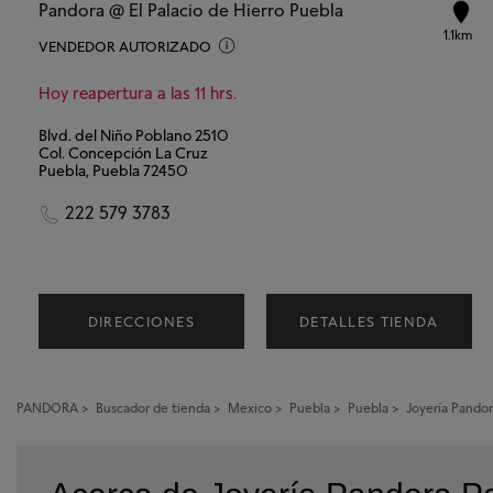
Pandora @ El Palacio de Hierro Puebla
1.1km
VENDEDOR AUTORIZADO
Hoy reapertura a las 11 hrs.
Blvd. del Niño Poblano 2510
Col. Concepción La Cruz
Puebla, Puebla 72450
222 579 3783
DIRECCIONES
DETALLES TIENDA
PANDORA
>
Buscador de tienda
>
Mexico
>
Puebla
>
Puebla
>
Joyería Pando