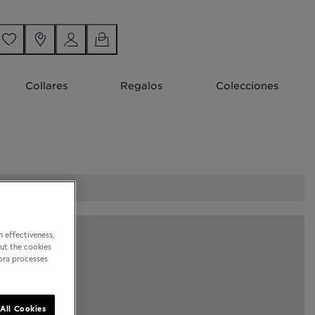
Collares
Regalos
Colecciones
 effectiveness,
out the cookies
dora processes
All Cookies