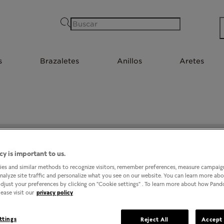
Buscar
s
Brazaletes
Anillos
Aretes
PANDORA @ KIOSK PUEBLA EXPLANADA
cy is important to us.
es and similar methods to recognize visitors, remember preferences, measure campaign
analyze site traffic and personalize what you see on our website. You can learn more ab
djust your preferences by clicking on "Cookie settings" . To learn more about how Pan
ease visit our
privacy policy
ttings
Reject All
Accept 