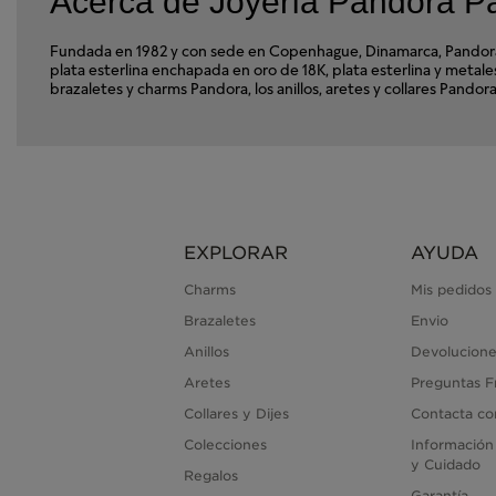
Acerca de Joyería Pandora P
Fundada en 1982 y con sede en Copenhague, Dinamarca, Pandora e
plata esterlina enchapada en oro de 18K, plata esterlina y met
brazaletes y charms Pandora, los anillos, aretes y collares Pand
EXPLORAR
AYUDA
Charms
Mis pedidos
Brazaletes
Envio
Anillos
Devolucione
Aretes
Preguntas F
Collares y Dijes
Contacta co
Colecciones
Información
y Cuidado
Regalos
Garantía