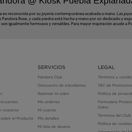
andora @ Kiosk Puebla Explanad
s reconocida por su joyería contemporánea acabada a mano. Las joyas d
ales Pandora Rose, y cada piedra está hecha a mano por un dedicado y e
ora son igualmente hermosos y versátiles. Para mayor inspiración acude 
SERVICIOS
LEGAL
Pandora Club
Términos y condic
Descuento de estudiantes
T&C de Promocion
s
Rastrear mi oden
Política de privaci
recuentes
Mis ordenes
Formulario Protec
Datos
n nosotros
Mi cuenta
Términos del Club
 sobre el Producto
Mis detalles
Política de cookies
Mi lista de deseos
Información del fa