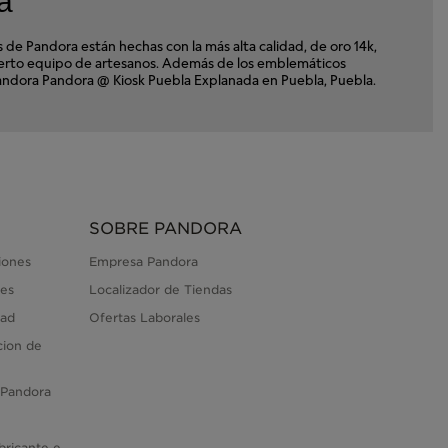
a
e Pandora están hechas con la más alta calidad, de oro 14k,
xperto equipo de artesanos. Además de los emblemáticos
a Pandora Pandora @ Kiosk Puebla Explanada en Puebla, Puebla.
SOBRE PANDORA
iones
Empresa Pandora
es
Localizador de Tiendas
dad
Ofertas Laborales
cion de
 Pandora
bricante e