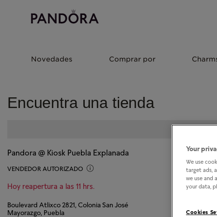
Novedades
Comprar por
Charm
Encuentra una tienda
Your priva
Pandora @ Kiosk Puebla Explanada
We use cooki
VENDEDOR AUTORIZADO
target ads, 
we use and a
Hoy reapertura a las 11 hrs.
your data, pl
Boulevard Atlixco 2821, Colonia San José
Mayorazgo, Puebla
Cookies Se