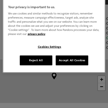
Your privacy is important to us.
El horario de apertura
We use cookies and similar methods to recognize visitors, remember
preferences, measure campaign effectiveness, target ads, analyze site
Lunes
11:00
-
21
traffic and personalize what you see on our website. You can learn more
Martes
11:00
-
21
about the cookies we use and adjust your preferences by clicking on
Miércoles
11:00
-
21
"Cookie settings" . To learn more about how Pandora processes your data,
Jueves
11:00
-
21
please visit our
privacy policy
Viernes
11:00
-
21
Sábado
11:00
-
21
Cookies Settings
Domingo
11:00
-
21
Reject All
Accept All Cookies
+
−