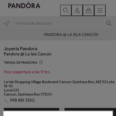
PANDORA @ LA ISLA CANCÚN
Joyería Pandora
Pandora @ La Isla Cancún
TIENDA DE PANDORA
Hoy reapertura a las 11 hrs.
La Isla Shopping Village Boulevard Cancun Quintana Roo, MZ 52 Lote
18-10
Local G12
Cancun, Quintana Roo 77500
998 881 3150
DIRECCIONES
CONTACTAR TIENDA