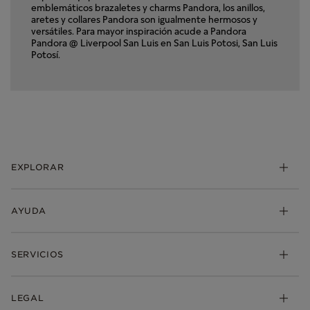
emblemáticos brazaletes y charms Pandora, los anillos,
aretes y collares Pandora son igualmente hermosos y
versátiles. Para mayor inspiración acude a Pandora
Pandora @ Liverpool San Luis en San Luis Potosi, San Luis
Potosí.
EXPLORAR
Charms
AYUDA
Brazaletes
Anillos
Mis pedidos
SERVICIOS
Aretes
Envio
Collares y Dijes
Devoluciones
Pandora Club
LEGAL
Colecciones
Preguntas Frecuentes
Descuento de estudiantes