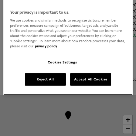
Martes
11:00
-
21
Miércoles
11:00
-
21
Your privacy is important to us.
Jueves
11:00
-
21
We use cookies and similar methods to recognize visitors, remember
Viernes
11:00
-
21
preferences, measure campaign effectiveness, target ads, analyze site
Sábado
11:00
-
21
traffic and personalize what you see on our website. You can learn more
Domingo
11:00
-
21
about the cookies we use and adjust your preferences by clicking on
"Cookie settings" . To learn more about how Pandora processes your data,
Acerca de Joyería Pandora
please visit our
privacy policy
Joyería contemporánea acabada a mano
Cookies Settings
La más alta calidad de oro 14K, plata esterlina y metales Pandora
Rose
Pandora Charms, brazaletes, anillos, aretes y collares emblemátic
Reject All
Accept All Cookies
+
−