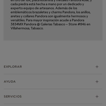
cada piedra está hecha a mano por un dedicado y
experto equipo de artesanos. Además de los
emblemáticos brazaletes y charms Pandora, los anillos,
aretes y collares Pandora son igualmente hermosos y
versátiles. Para mayor inspiración acude a Pandora
3834MX Pandora @ Galerias Tabasco – Store #846 en
Villahermosa, Tabasco.
EXPLORAR
Charms
AYUDA
Brazaletes
Anillos
Mis pedidos
SERVICIOS
Aretes
Envio
Collares y Dijes