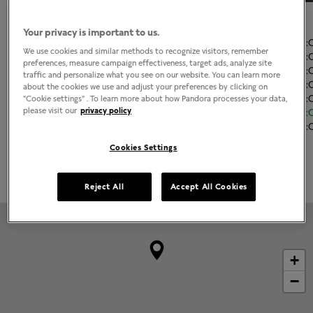
El horario de apertura
Your privacy is important to us.
Lunes
11:00
-
21
We use cookies and similar methods to recognize visitors, remember
Martes
11:00
-
21
preferences, measure campaign effectiveness, target ads, analyze site
Miércoles
11:00
-
21
traffic and personalize what you see on our website. You can learn more
Jueves
11:00
-
21
about the cookies we use and adjust your preferences by clicking on
Viernes
11:00
-
21
"Cookie settings" . To learn more about how Pandora processes your data,
please visit our
privacy policy
Sábado
11:00
-
21
Domingo
11:00
-
21
Cookies Settings
Grabado disponible
Reject All
Accept All Cookies
+
−